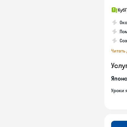
КубГ
Око
Пом
Соз
Читать
Услу
Японс
Уроки 