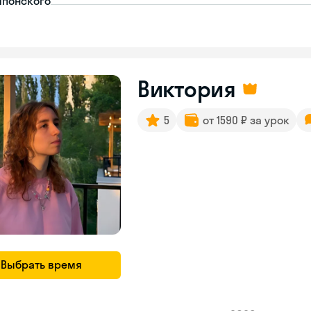
японского
Виктория
5
от 1590 ₽ за урок
Выбрать время