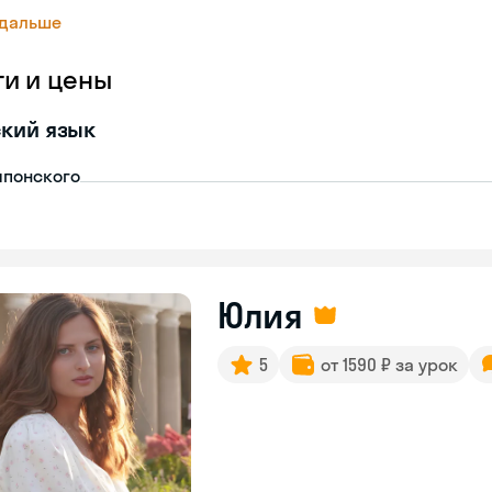
 дальше
ги и цены
кий язык
японского
Юлия
5
от 1590 ₽ за урок