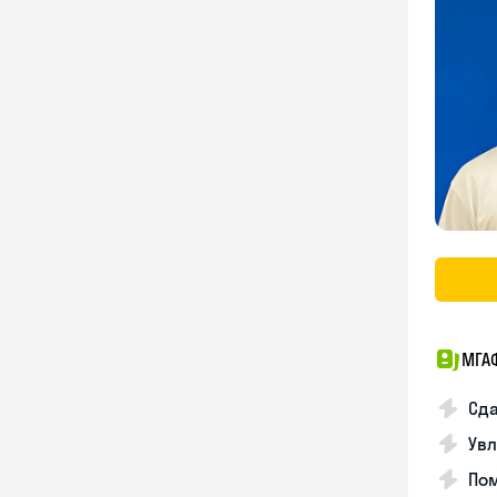
МГА
Сда
Увл
Пом