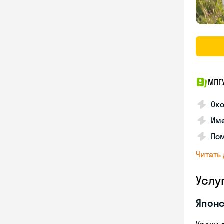
МПГ
Око
Име
Пом
Читать
Услу
Японс