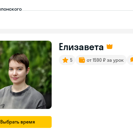
японского
Елизавета
5
от 1590 ₽ за урок
Выбрать время