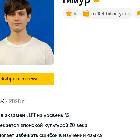
5
от 1590 ₽ за урок
Выбрать время
•
2028 г.
ФК
л экзамен JLPT на уровень N2
екается японской культурой 20 века
огает избежать ошибок в изучении языка