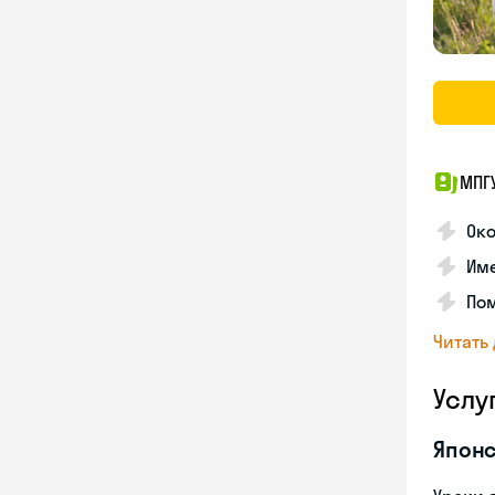
МПГ
Око
Име
Пом
Читать
Услу
Японс