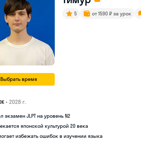
5
от 1590 ₽ за урок
Выбрать время
•
2028 г.
ФК
л экзамен JLPT на уровень N2
екается японской культурой 20 века
огает избежать ошибок в изучении языка