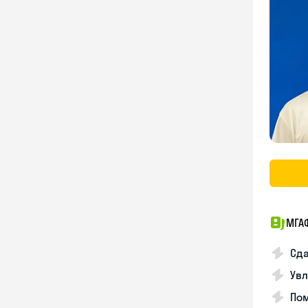
МГА
Сда
Увл
Пом