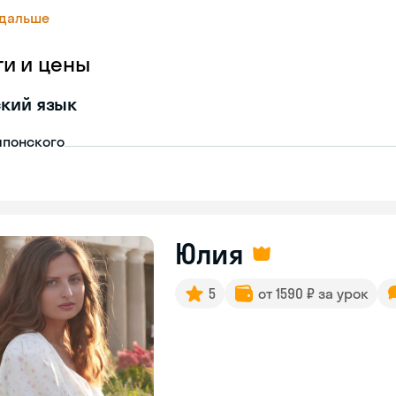
 дальше
ги и цены
кий язык
японского
Юлия
5
от 1590 ₽ за урок