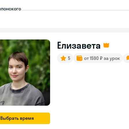
японского
Елизавета
5
от 1590 ₽ за урок
Выбрать время