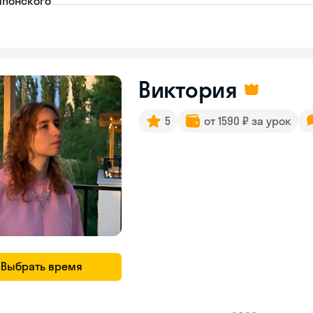
японского
Виктория
5
от 1590 ₽ за урок
Выбрать время