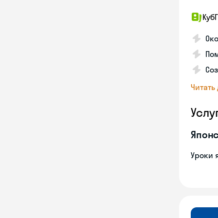
КубГ
Око
Пом
Соз
Читать
Услу
Японс
Уроки 