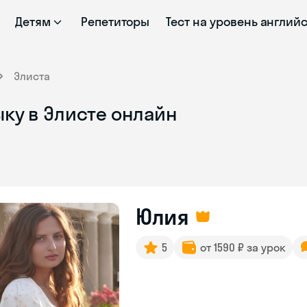
Детям
Репетиторы
Тест на уровень англий
Элиста
ку в Элисте онлайн
Юлия
5
от 1590 ₽ за урок