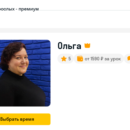
рослых - премиум
Ольга
5
от 1590 ₽ за урок
Выбрать время