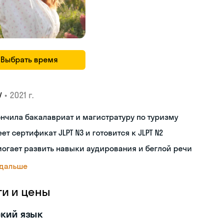
Выбрать время
•
2021 г.
У
нчила бакалавриат и магистратуру по туризму
ет сертификат JLPT N3 и готовится к JLPT N2
огает развить навыки аудирования и беглой речи
 дальше
ги и цены
кий язык