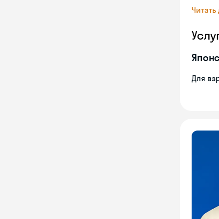
Читать
Услу
Японс
Для вз