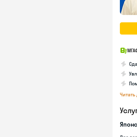
МГА
Сда
Увл
Пом
Читать
Услу
Японс