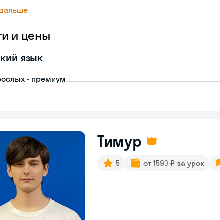
 дальше
ги и цены
кий язык
рослых - премиум
Тимур
5
от 1590 ₽ за урок