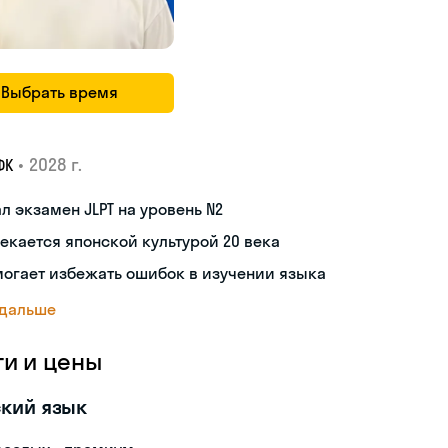
Выбрать время
•
2028 г.
ФК
л экзамен JLPT на уровень N2
екается японской культурой 20 века
огает избежать ошибок в изучении языка
 дальше
ги и цены
кий язык