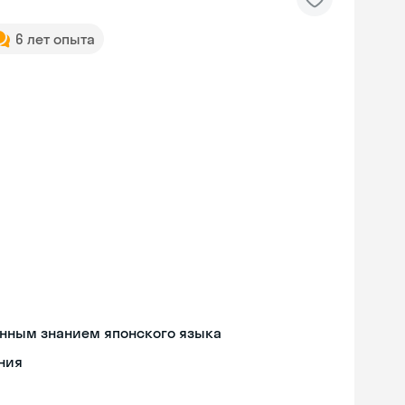
6 лет опыта
енным знанием японского языка
ния