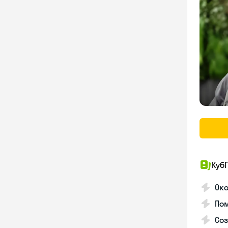
КубГ
Око
Пом
Соз