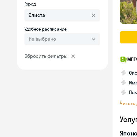
Город
Удобное расписание
Не выбрано
Сбросить фильтры
МПГ
Око
Име
Пом
Читать
Услу
Японс