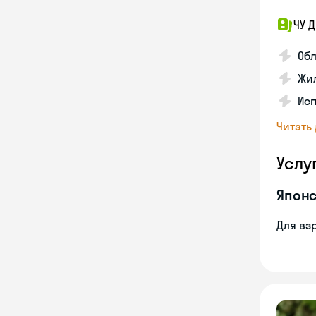
ЧУ 
Обл
Жил
Исп
Читать
Услу
Японс
Для вз