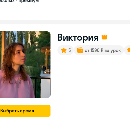
рослых - премиум
Виктория
5
от 1590 ₽ за урок
Выбрать время