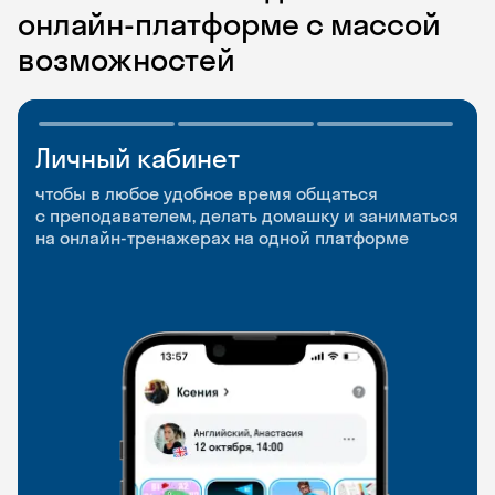
онлайн-платформе с массой
возможностей
Личный кабинет
Мобильное
Разговорные клубы
приложение
и Talks
чтобы в любое удобное время общаться
с преподавателем, делать домашку и заниматься
чтобы заниматься и изучать новые слова где
Групповые занятия для разговорной практики
на онлайн-тренажерах на одной платформе
и когда удобно
и индивидуальные встречи с преподавателями
со всего мира, чтобы общаться на английском
свободно