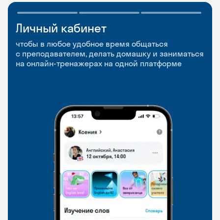
Личный кабинет
Мобильное
Разговорные клубы
приложение
и Talks
чтобы в любое удобное время общаться
с преподавателем, делать домашку и заниматься
чтобы заниматься и изучать новые слова где
Групповые занятия для разговорной практики
на онлайн-тренажерах на одной платформе
и когда удобно
и индивидуальные встречи с преподавателями
со всего мира, чтобы общаться на английском
свободно