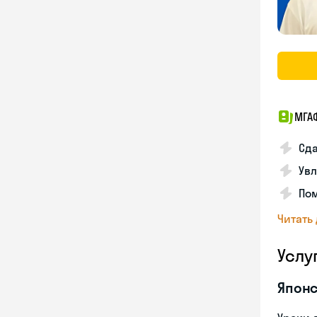
МГА
Сда
Увл
Пом
Читать
Услу
Японс