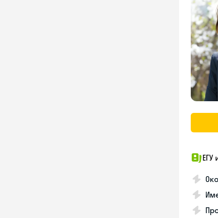
ЕГУ 
Око
Име
Про