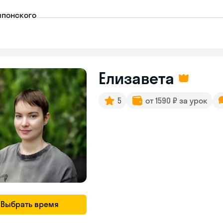
японского
Елизавета
5
от 1590 ₽ за урок
Выбрать время