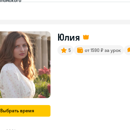
японского
Юлия
5
от 1590 ₽ за урок
Выбрать время