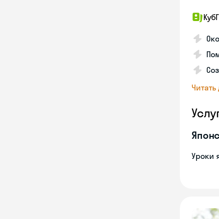
КубГ
Око
Пом
Соз
Читать
Услу
Японс
Уроки 