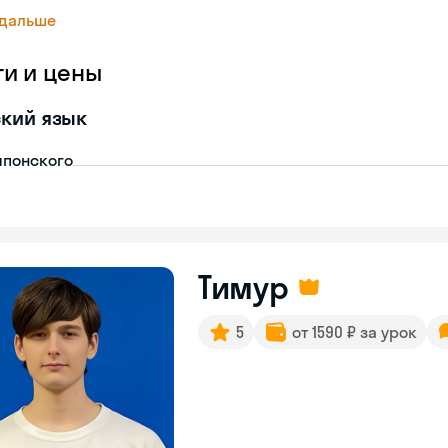
 дальше
ги и цены
кий язык
японского
Тимур
5
от 1590 ₽ за урок