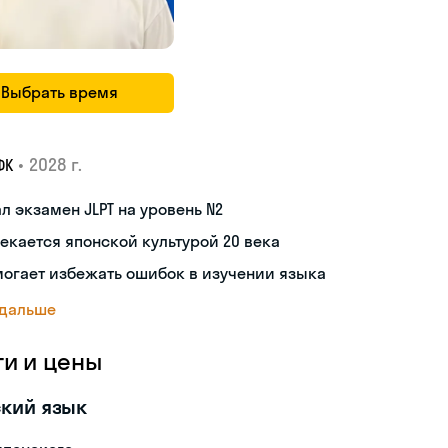
Выбрать время
•
2028 г.
ФК
л экзамен JLPT на уровень N2
екается японской культурой 20 века
огает избежать ошибок в изучении языка
 дальше
ги и цены
кий язык