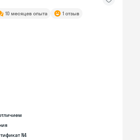
10 месяцев опыта
1 отзыв
 отличием
ния
ртификат N4