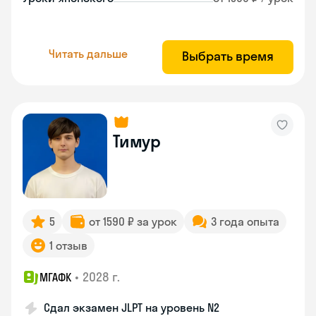
Читать дальше
Выбрать время
Тимур
5
от 1590 ₽ за урок
3 года опыта
1 отзыв
•
2028 г.
МГАФК
Сдал экзамен JLPT на уровень N2