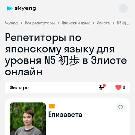
Skyeng
Все репетиторы
Японский язык
Элиста
N5 初歩
Репетиторы по
японскому языку для
уровня N5 初歩 в Элисте
онлайн
Skyeng Chat
online
Фильтры
0
Елизавета