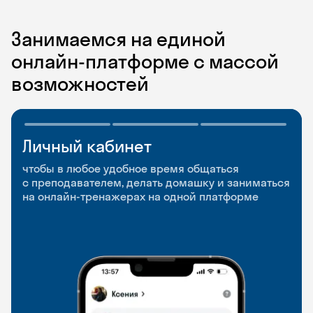
Занимаемся на единой
онлайн-платформе с массой
возможностей
Личный кабинет
Мобильное
Разговорные клубы
приложение
и Talks
чтобы в любое удобное время общаться
с преподавателем, делать домашку и заниматься
чтобы заниматься и изучать новые слова где
Групповые занятия для разговорной практики
на онлайн-тренажерах на одной платформе
и когда удобно
и индивидуальные встречи с преподавателями
со всего мира, чтобы общаться на английском
свободно