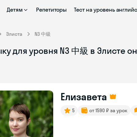
Детям
Репетиторы
Тест на уровень англий
Элиста
N3 中級
ыку для уровня N3 中級 в Элисте о
Елизавета
5
от 1590 ₽ за урок