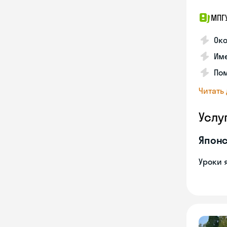
МПГ
Око
Име
Пом
Читать
Услу
Японс
Уроки 