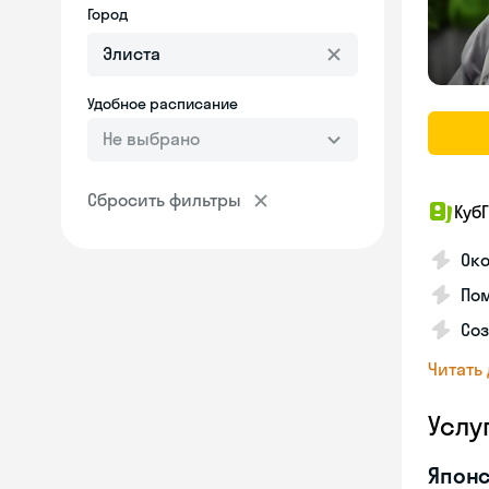
Город
Удобное расписание
Не выбрано
Сбросить фильтры
КубГ
Око
Пом
Соз
Читать
Услу
Японс