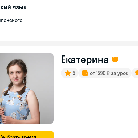
кий язык
японского
Екатерина
5
от 1590 ₽ за урок
Выбрать время