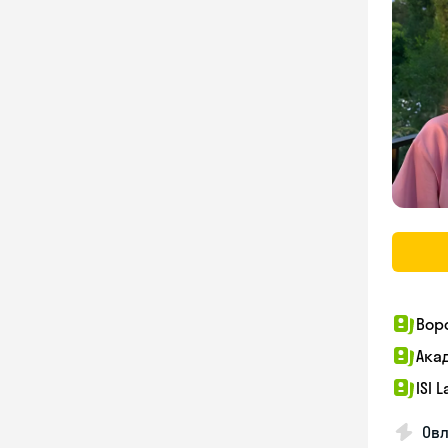
Вор
Ака
ISI 
Овл