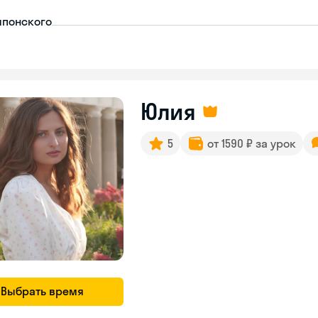
японского
Юлия
5
от 1590 ₽ за урок
Выбрать время