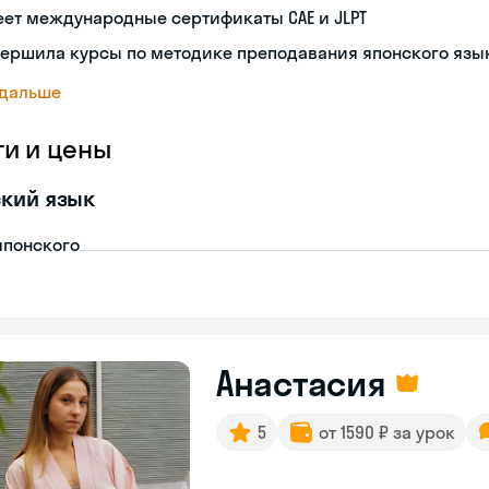
ет международные сертификаты CAE и JLPT
вершила курсы по методике преподавания японского язы
 дальше
ги и цены
кий язык
японского
Анастасия
5
от 1590 ₽ за урок