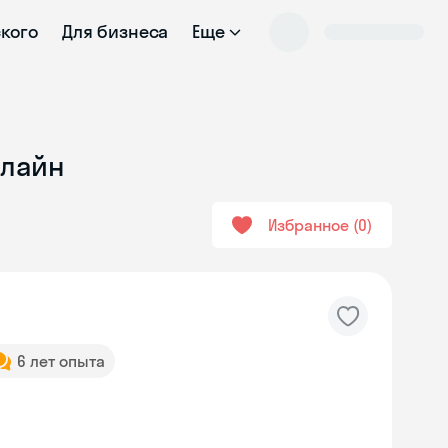
ского
Для бизнеса
Еще
нлайн
Избранное
0
6 лет опыта