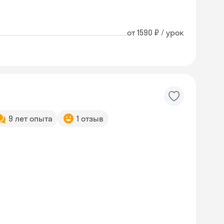
от 1590 ₽ / урок
9 лет опыта
1 отзыв
Skyeng Chat
online