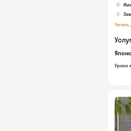
Име
За
Читать
Услу
Японс
Уроки 