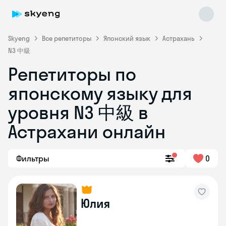
Skyeng
Все репетиторы
Японский язык
Астрахань
N3 中級
Репетиторы по
японскому языку для
уровня N3 中級 в
Астрахани онлайн
Skyeng Chat
online
Фильтры
0
Юлия