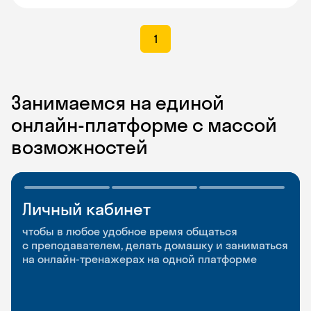
1
Занимаемся на единой
онлайн-платформе с массой
возможностей
Личный кабинет
Мобильное
Разговорные клубы
приложение
и Talks
чтобы в любое удобное время общаться
с преподавателем, делать домашку и заниматься
чтобы заниматься и изучать новые слова где
Групповые занятия для разговорной практики
на онлайн-тренажерах на одной платформе
и когда удобно
и индивидуальные встречи с преподавателями
со всего мира, чтобы общаться на английском
свободно