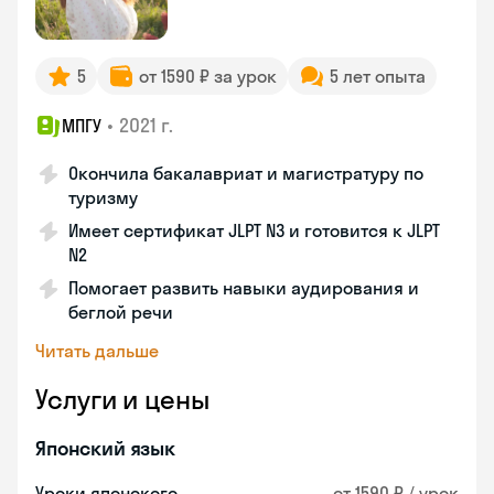
5
от 1590 ₽ за урок
5 лет опыта
•
2021 г.
МПГУ
Окончила бакалавриат и магистратуру по
туризму
Имеет сертификат JLPT N3 и готовится к JLPT
N2
Помогает развить навыки аудирования и
беглой речи
Читать дальше
Услуги и цены
Японский язык
Уроки японского
от 1590 ₽ / урок