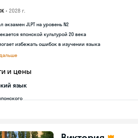
•
2028 г.
ФК
л экзамен JLPT на уровень N2
екается японской культурой 20 века
огает избежать ошибок в изучении языка
 дальше
ги и цены
кий язык
японского
Виктория