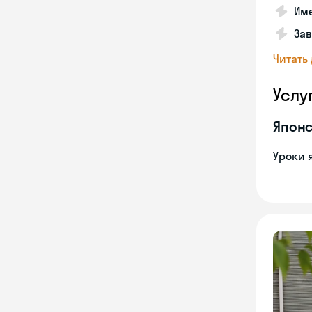
Име
За
Читать
Услу
Японс
Уроки 