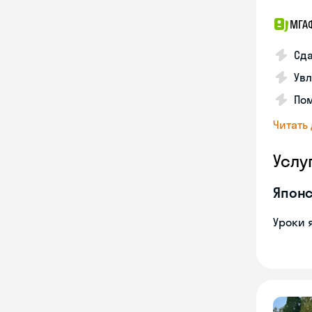
МГА
Сда
Увл
Пом
Читать
Услу
Японс
Уроки 