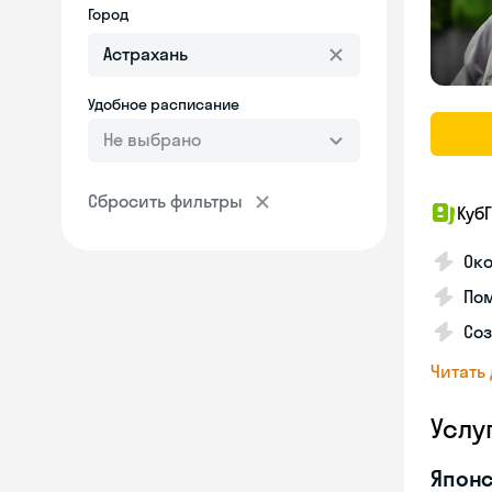
Город
Удобное расписание
Не выбрано
Сбросить фильтры
КубГ
Око
Пом
Соз
Читать
Услу
Японс