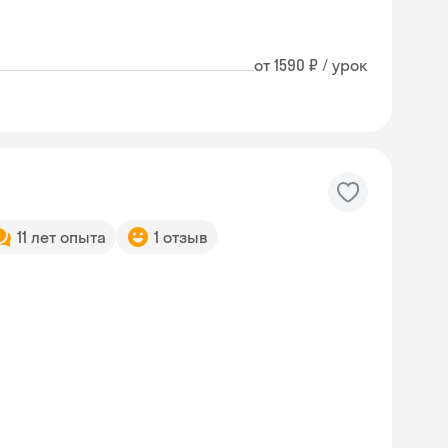
от 1590 ₽ / урок
11 лет опыта
1 отзыв
Skyeng Chat
online