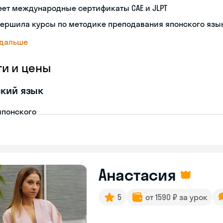
ет международные сертификаты CAE и JLPT
вершила курсы по методике преподавания японского язы
 дальше
ги и цены
кий язык
японского
Анастасия
5
от 1590 ₽ за урок