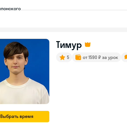
японского
Тимур
5
от 1590 ₽ за урок
Выбрать время