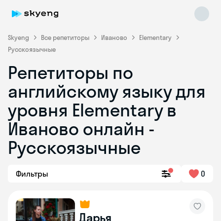
Skyeng
Все репетиторы
Иваново
Elementary
Русскоязычные
Репетиторы по
английскому языку для
уровня Elementary в
Иваново онлайн -
Skyeng Chat
online
Русскоязычные
Фильтры
0
Дарья