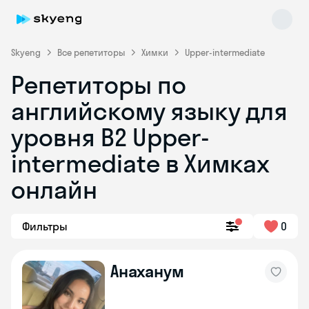
Skyeng
Все репетиторы
Химки
Upper-intermediate
Репетиторы по
английскому языку для
уровня B2 Upper-
intermediate в Химках
онлайн
Skyeng Chat
online
Фильтры
0
Анаханум