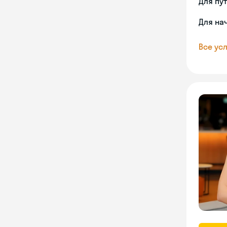
Для пу
Для на
Все усл