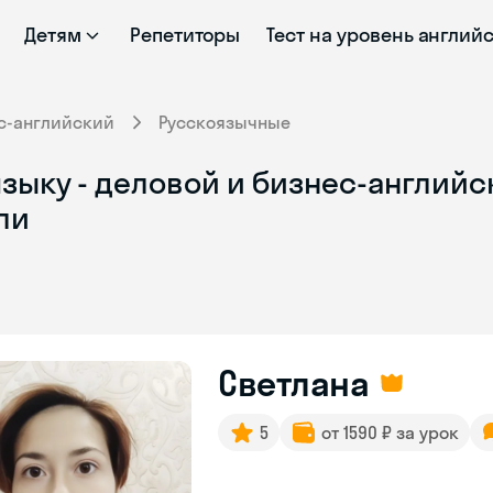
Детям
Репетиторы
Тест на уровень англий
с-английский
Русскоязычные
зыку - деловой и бизнес-английск
ли
Светлана
5
от 1590 ₽ за урок