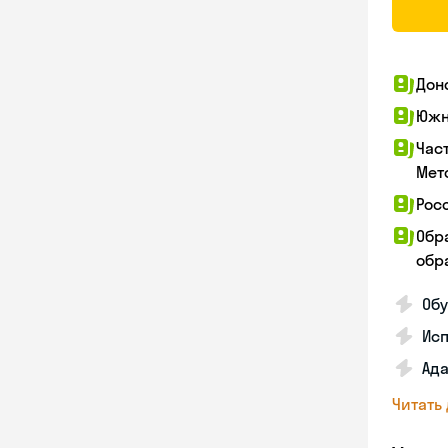
Дон
Южн
Час
Мет
Рос
Обр
обра
Обу
Ис
Ада
Читать