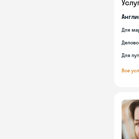
Услу
Англи
Для ма
Делово
Для пу
Все усл