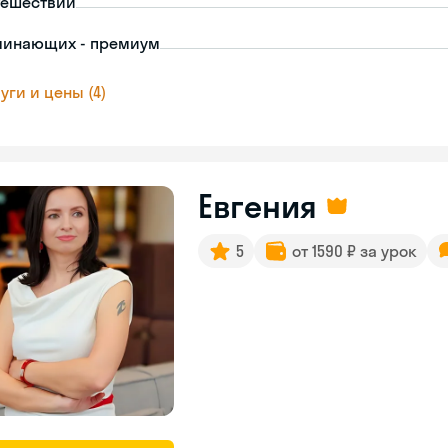
тешествий
чинающих - премиум
уги и цены (4)
Евгения
5
от 1590 ₽ за урок