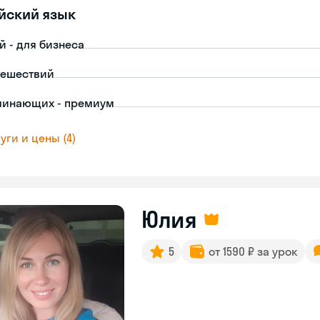
йский язык
й - для бизнеса
тешествий
чинающих - премиум
уги и цены (4)
Юлия
5
от 1590 ₽ за урок