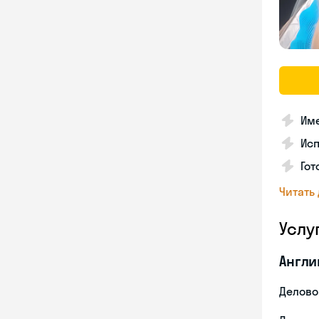
Име
Ис
Гот
Читать
Услу
Англи
Делово