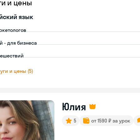
ги и цены
йский язык
ркетологов
й - для бизнеса
тешествий
уги и цены (5)
Юлия
5
от 1590 ₽ за урок