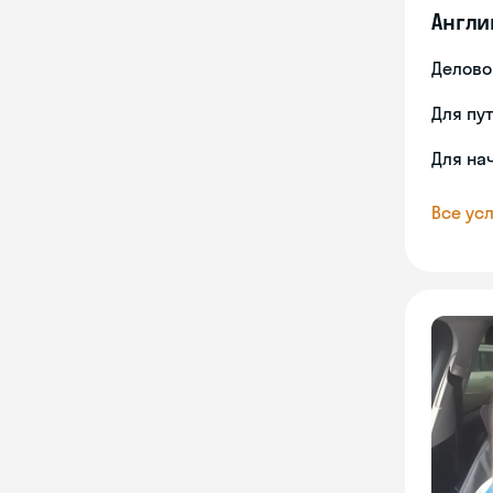
Англи
Делово
Для пу
Для на
Все усл