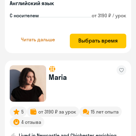
Английский язык
С носителем
от 3190 ₽ / урок
Читать дальше
Выбрать время
Maria
5
от 3190 ₽ за урок
15 лет опыта
4 отзыва
Lived in Newcastle and Chichester, enriching