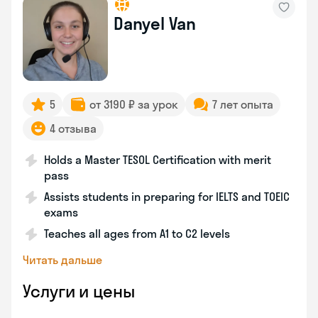
Danyel Van
5
от 3190 ₽ за урок
7 лет опыта
4 отзыва
Holds a Master TESOL Certification with merit
pass
Assists students in preparing for IELTS and TOEIC
exams
Teaches all ages from A1 to C2 levels
Читать дальше
Услуги и цены