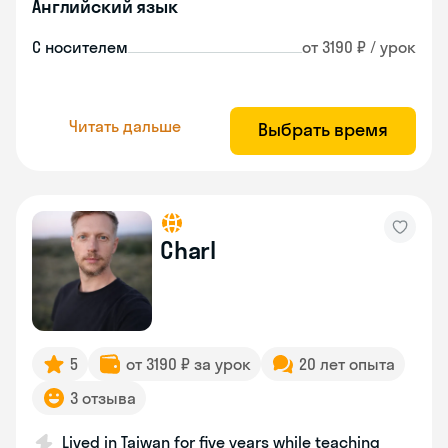
Английский язык
С носителем
от 3190 ₽ / урок
Читать дальше
Выбрать время
Charl
5
от 3190 ₽ за урок
20 лет опыта
3 отзыва
Lived in Taiwan for five years while teaching