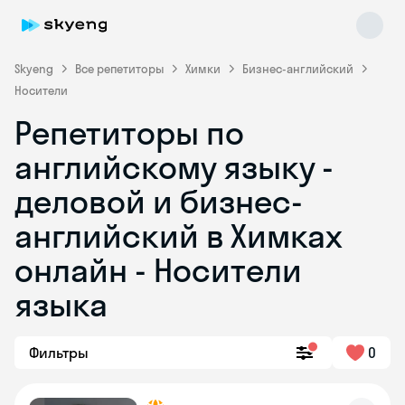
Skyeng
Все репетиторы
Химки
Бизнес-английский
Носители
Репетиторы по
английскому языку -
деловой и бизнес-
английский в Химках
Skyeng Chat
online
онлайн - Носители
языка
Фильтры
0