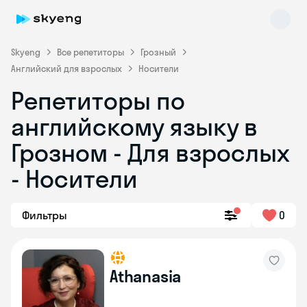
Skyeng
Все репетиторы
Грозный
Английский для взрослых
Носители
Репетиторы по
английскому языку в
Грозном - Для взрослых
- Носители
Skyeng Chat
online
Фильтры
0
Athanasia