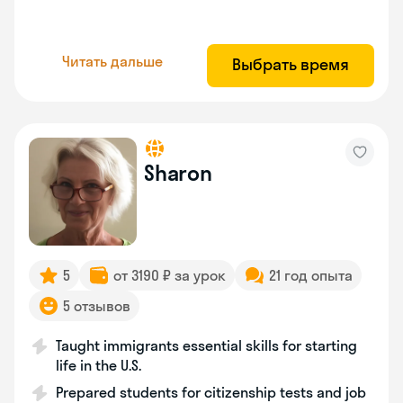
Читать дальше
Выбрать время
Sharon
5
от 3190 ₽ за урок
21 год опыта
5 отзывов
Taught immigrants essential skills for starting
life in the U.S.
Prepared students for citizenship tests and job