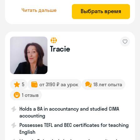
Читать дальше
Выбрать время
Tracie
5
от 3190 ₽ за урок
18 лет опыта
1 отзыв
Holds a BA in accountancy and studied CIMA
accounting
Possesses TEFL and BEC certificates for teaching
English