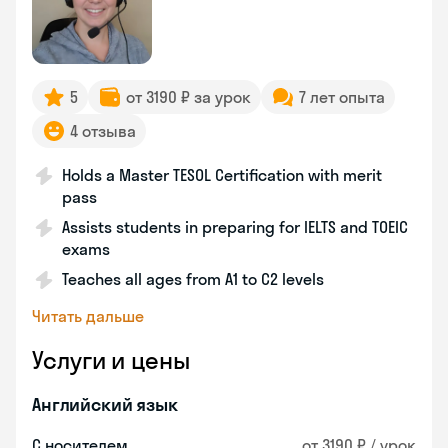
5
от 3190 ₽ за урок
7 лет опыта
4 отзыва
Holds a Master TESOL Certification with merit
pass
Assists students in preparing for IELTS and TOEIC
exams
Teaches all ages from A1 to C2 levels
Читать дальше
Услуги и цены
Английский язык
С носителем
от 3190 ₽ / урок