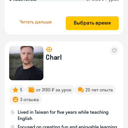
Читать дальше
Выбрать время
Charl
5
от 3190 ₽ за урок
20 лет опыта
3 отзыва
Lived in Taiwan for five years while teaching
English
Focused on creating fun and enjoyable learning