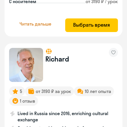
С носителем
от 3190 ₽ / урок
Читать дальше
Выбрать время
Richard
5
от 3190 ₽ за урок
10 лет опыта
1 отзыв
Lived in Russia since 2016, enriching cultural
exchange