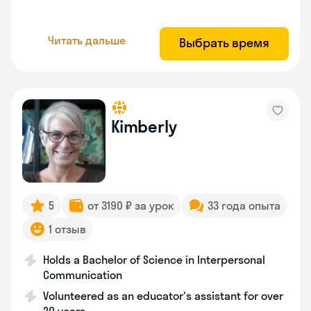
Читать дальше
Выбрать время
Kimberly
5
от 3190 ₽ за урок
33 года опыта
1 отзыв
Holds a Bachelor of Science in Interpersonal
Communication
Volunteered as an educator's assistant for over