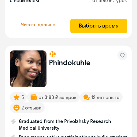
С носителем
от 3190 ₽ / урок
Читать дальше
Выбрать время
Phindokuhle
5
от 3190 ₽ за урок
12 лет опыта
2 отзыва
Graduated from the Privolzhsky Research
Medical University