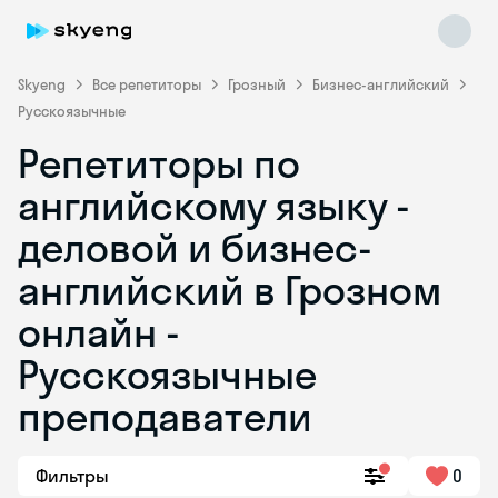
Skyeng
Все репетиторы
Грозный
Бизнес-английский
Русскоязычные
Репетиторы по
английскому языку -
деловой и бизнес-
английский в Грозном
Skyeng Chat
online
онлайн -
Русскоязычные
преподаватели
Фильтры
0