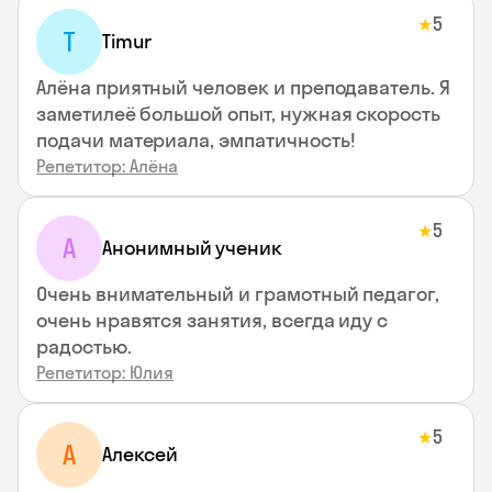
5
★
T
Timur
Алёна приятный человек и преподаватель. Я
заметилеё большой опыт, нужная скорость
подачи материала, эмпатичность!
Репетитор: Алёна
5
★
А
Анонимный ученик
Очень внимательный и грамотный педагог,
очень нравятся занятия, всегда иду с
радостью.
Репетитор: Юлия
5
★
А
Алексей