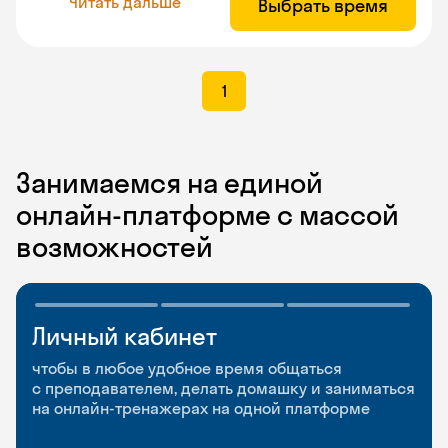
Читать дальше
Выбрать время
1
Занимаемся на единой
онлайн-платформе с массой
возможностей
Личный кабинет
Мобильное
Разговорные клубы
приложение
и Talks
чтобы в любое удобное время общаться
с преподавателем, делать домашку и заниматься
чтобы заниматься и изучать новые слова где
Групповые занятия для разговорной практики
на онлайн-тренажерах на одной платформе
и когда удобно
и индивидуальные встречи с преподавателями
со всего мира, чтобы общаться на английском