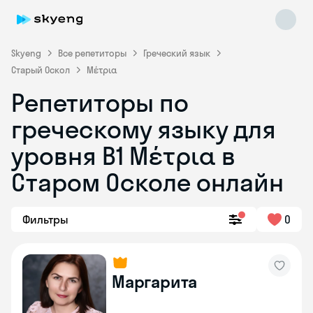
Skyeng
Все репетиторы
Греческий язык
Старый Оскол
Μέτρια
Репетиторы по
греческому языку для
уровня Β1 Μέτρια в
Skyeng Chat
online
Старом Осколе онлайн
Фильтры
0
Маргарита