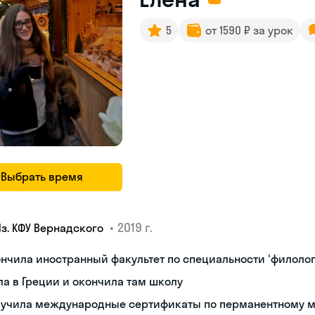
5
от 1590 ₽ за урок
Выбрать время
•
2019 г.
Яз. КФУ Вернадского
нчила иностранный факультет по специальности 'филолог
а в Греции и окончила там школу
лучила международные сертификаты по перманентному 