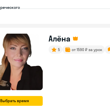
греческого
Алёна
5
от 1590 ₽ за урок
Выбрать время