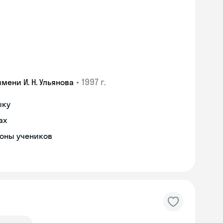
•
1997 г.
ени И. Н. Ульянова
ыку
ах
роны учеников