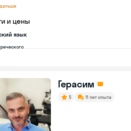
 дальше
ги и цены
ский язык
греческого
Герасим
5
11 лет опыта