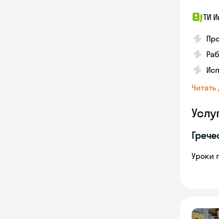
ТИ И
Про
Раб
Ис
Читать
Услу
Грече
Уроки 