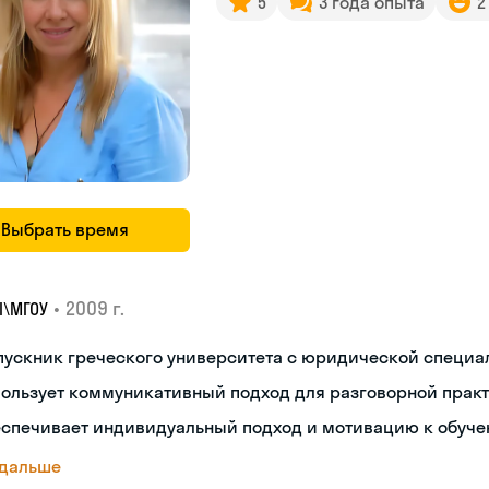
5
3 года опыта
2
Выбрать время
•
2009 г.
I\MГОУ
пускник греческого университета с юридической специ
пользует коммуникативный подход для разговорной прак
еспечивает индивидуальный подход и мотивацию к обуч
 дальше