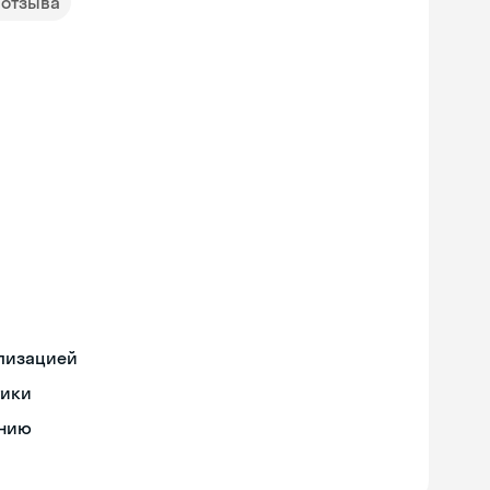
 отзыва
ализацией
тики
ению
Skyeng Chat
online