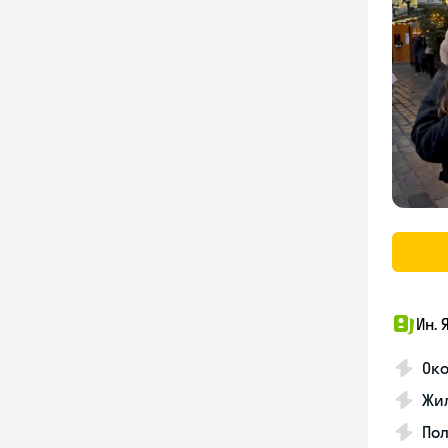
Ин. 
Око
Жил
По