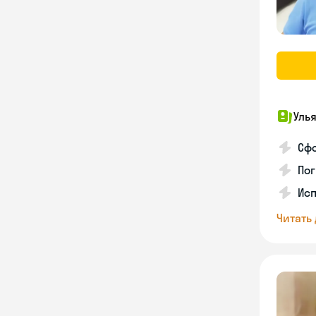
Уль
Сф
Пог
Исп
Читать