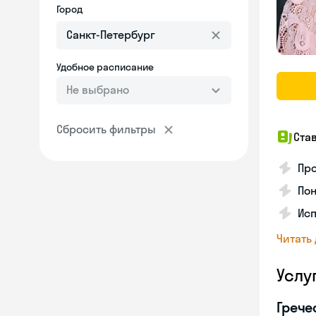
Город
Удобное расписание
Не выбрано
Сбросить фильтры
Ста
Про
Пон
Исп
Читать
Услу
Грече