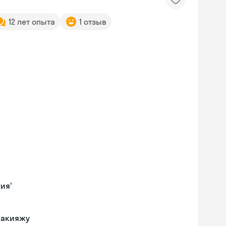
12 лет опыта
1 отзыв
ия'
макияжу