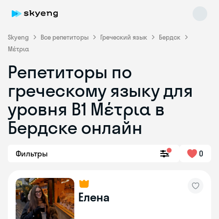
Skyeng
Все репетиторы
Греческий язык
Бердск
Μέτρια
Репетиторы по
греческому языку для
уровня Β1 Μέτρια в
Skyeng Chat
online
Бердске онлайн
Фильтры
0
Елена