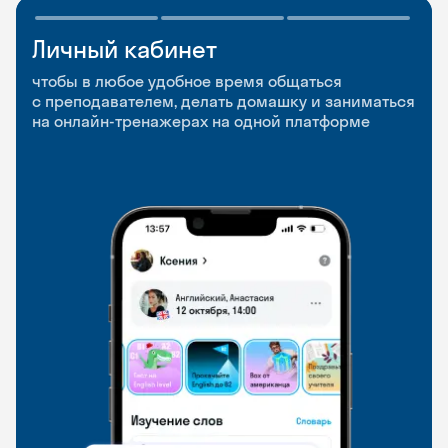
Личный кабинет
Мобильное
Разговорные клубы
приложение
и Talks
чтобы в любое удобное время общаться
с преподавателем, делать домашку и заниматься
чтобы заниматься и изучать новые слова где
Групповые занятия для разговорной практики
на онлайн-тренажерах на одной платформе
и когда удобно
и индивидуальные встречи с преподавателями
со всего мира, чтобы общаться на английском
свободно