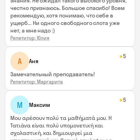
знания. Не ожидал такого высокого уровня,
честно признаюсь. Большое спасибо! Всем
рекомендую, хотя понимаю, что себе в
ущерб... Ни одного свободного слота уже
нет, а мне надо :)
Репетитор: Юлия
5
★
А
Аня
Замечательный преподаватель!
Репетитор: Маргарита
5
★
М
Максим
Μου αρέσουν πολύ τα μαθήματά μου. Η
Τατιάνα είναι πολύ υπομονετική και
σχολαστική, και δημιουργεί μια