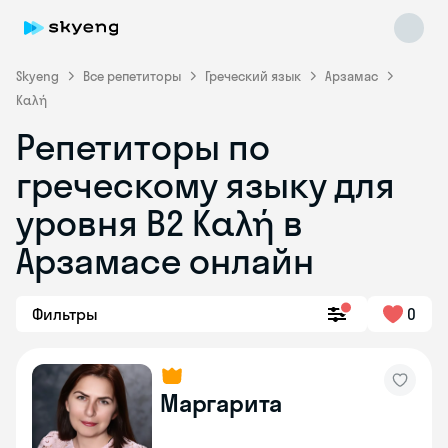
Skyeng
Все репетиторы
Греческий язык
Арзамас
Καλή
Репетиторы по
греческому языку для
уровня Β2 Καλή в
Арзамасе онлайн
Skyeng Chat
online
Фильтры
0
Маргарита