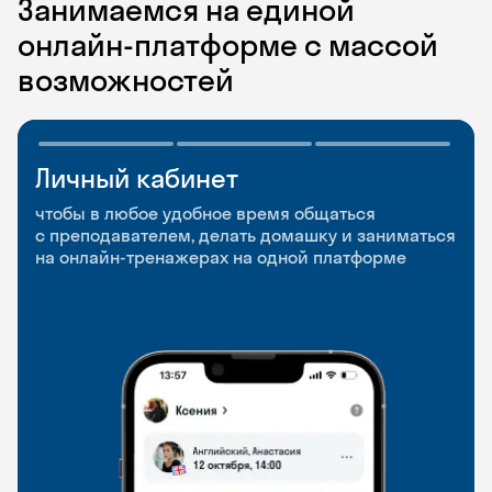
Занимаемся на единой
онлайн-платформе с массой
возможностей
Личный кабинет
Мобильное
Разговорные клубы
приложение
и Talks
чтобы в любое удобное время общаться
с преподавателем, делать домашку и заниматься
чтобы заниматься и изучать новые слова где
Групповые занятия для разговорной практики
на онлайн-тренажерах на одной платформе
и когда удобно
и индивидуальные встречи с преподавателями
со всего мира, чтобы общаться на английском
свободно