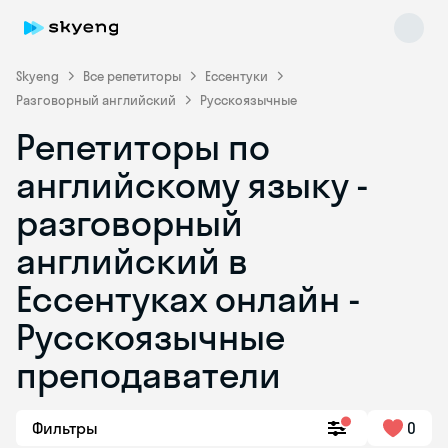
Skyeng
Все репетиторы
Ессентуки
Разговорный английский
Русскоязычные
Репетиторы по
английскому языку -
разговорный
английский в
Skyeng Chat
online
Ессентуках онлайн -
Русскоязычные
преподаватели
Фильтры
0