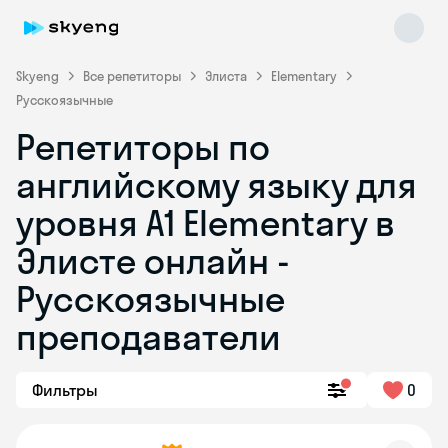
Skyeng
Все репетиторы
Элиста
Elementary
Русскоязычные
Репетиторы по
английскому языку для
уровня A1 Elementary в
Элисте онлайн -
Skyeng Chat
online
Русскоязычные
преподаватели
Фильтры
0