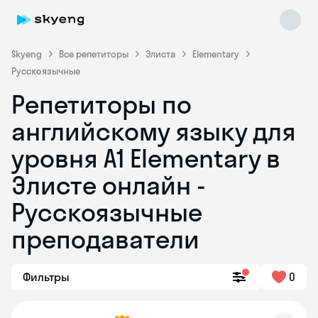
Skyeng
Все репетиторы
Элиста
Elementary
Русскоязычные
Репетиторы по
английскому языку для
уровня A1 Elementary в
Элисте онлайн -
Skyeng Chat
online
Русскоязычные
преподаватели
Фильтры
0