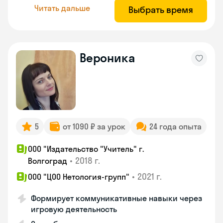
Читать дальше
Выбрать время
Вероника
5
от 1090 ₽ за урок
24 года опыта
ООО "Издательство "Учитель" г.
•
2018 г.
Волгоград
•
2021 г.
ООО "ЦОО Нетология-групп"
Формирует коммуникативные навыки через
игровую деятельность