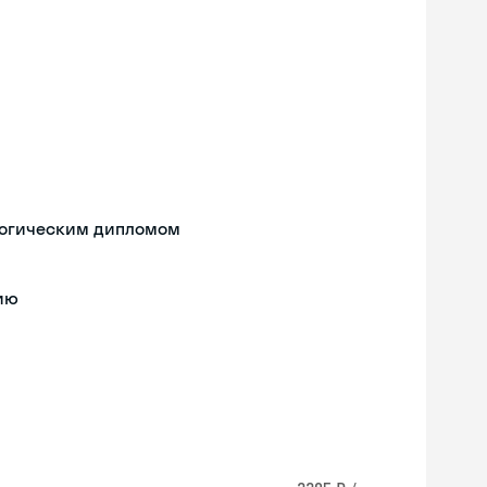
логическим дипломом
лию