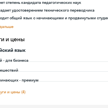
ет степень кандидата педагогических наук
ладает удостоверением технического переводчика
ходит общий язык с начинающими и продвинутыми студе
 дальше
ги и цены
йский язык
й - для бизнеса
тешествий
чинающих - премиум
уги и цены (4)