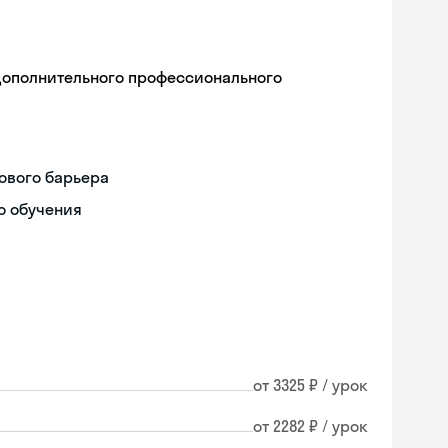
дополнительного профессионального
ового барьера
о обучения
от 3325 ₽ / урок
Skyeng Chat
от 2282 ₽ / урок
online