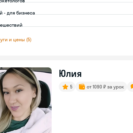
ркетологов
й - для бизнеса
тешествий
уги и цены (5)
Юлия
5
от 1090 ₽ за урок