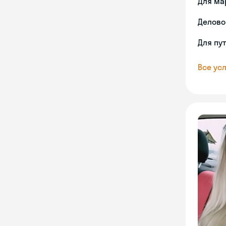
Для ма
Делово
Для пу
Все усл