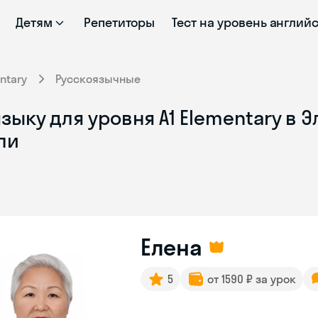
Детям
Репетиторы
Тест на уровень англий
ntary
Русскоязычные
ыку для уровня A1 Elementary в Э
ли
Елена
5
от 1590 ₽ за урок