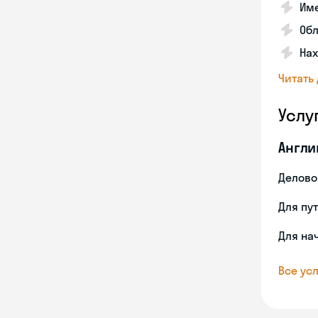
Име
Об
На
Читать
Услу
Англи
Делово
Для пу
Для на
Все усл