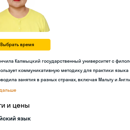
Выбрать время
ончила Калмыцкий государственный университет с фило
пользует коммуникативную методику для практики языка
водила занятия в разных странах, включая Мальту и Анг
 дальше
ги и цены
йский язык