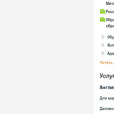
Мет
Рос
Обр
обра
Обу
Ис
Ада
Читать
Услу
Англи
Для ма
Делово