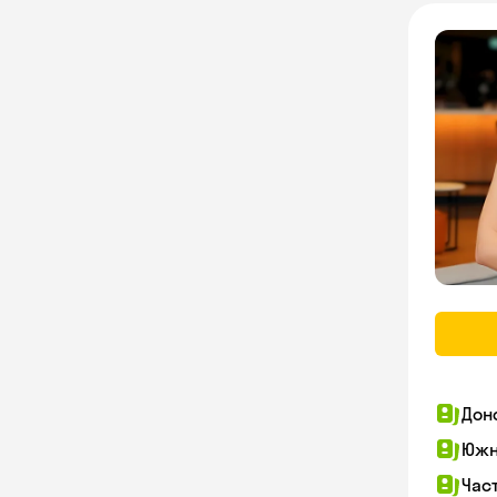
Дон
Южн
Час