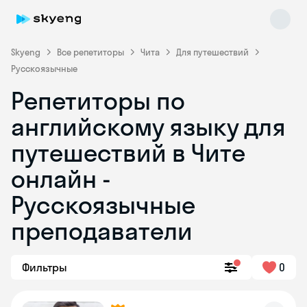
Skyeng
Все репетиторы
Чита
Для путешествий
Русскоязычные
Репетиторы по
английскому языку для
путешествий в Чите
онлайн -
Skyeng Chat
online
Русскоязычные
преподаватели
Фильтры
0