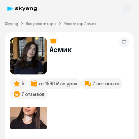
Skyeng
Все репетиторы
Репетитор Асмик
Асмик
Skyeng Chat
online
5
от 1590 ₽ за урок
7 лет опыта
7 отзывов