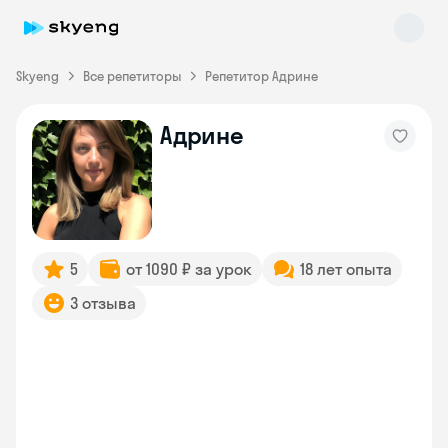
Skyeng
Все репетиторы
Репетитор Адрине
Адрине
Skyeng Chat
online
5
от 1090 ₽ за урок
18 лет опыта
3 отзыва