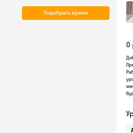
Подобрать время
О
До
Пр
Ра
ур
ме
бу
У