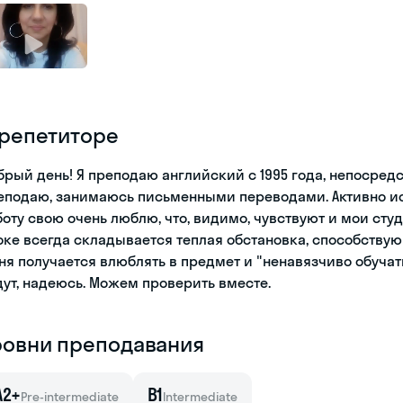
 репетиторе
брый день! Я преподаю английский с 1995 года, непосред
еподаю, занимаюсь письменными переводами. Активно ис
боту свою очень люблю, что, видимо, чувствуют и мои студ
оке всегда складывается теплая обстановка, способствую
ня получается влюблять в предмет и "ненавязчиво обучат
дут, надеюсь. Можем проверить вместе.
ровни преподавания
A2+
B1
Pre-intermediate
Intermediate