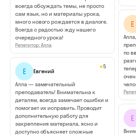
всегда обсуждать темы, не просто
сам язык, но и материалы урока,
много нового рождается в диалоге.
E
Всегда с радостью жду нашего
Алла
очередного урока!
преп
Репетитор: Алла
по в
разг
5
★
тепе
Е
Евгений
очен
Алла — замечательный
чело
преподаватель! Внимательна к
Репет
деталям, всегда замечает ошибки и
помогает их исправить. Проводит
дополнительную работу для
Е
закрепления материала, ясно и
Вним
доступно объясняет сложные