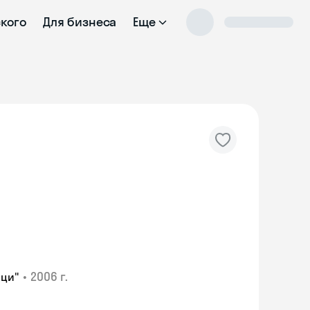
ского
Для бизнеса
Еще
•
2006 г.
аци"