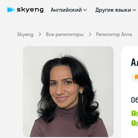
Английский
Другие языки
Skyeng
Все репетиторы
Репетитор Алла
А
О