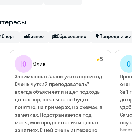
нтересы
⚽
Спорт
💼
Бизнес
🎓
Образование
🌳
Природа и жи
5
★
Ю
O
Юлия
Занимаюсь с Аллой уже второй год.
Преп
Очень чуткий преподаватель?
очен
всегда объясняет и ищет подходы
За 1
до тех пор, пока мне не будет
до u
понятно, на примерах, на схемах, в
удоб
заметках. Подстраивается под
Само
меня, мои предпочтения и цель в
обуч
занятиях. С ней очень интересно
Репет