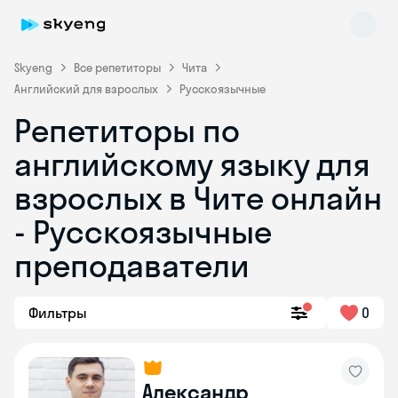
Skyeng
Все репетиторы
Чита
Английский для взрослых
Русскоязычные
Репетиторы по
английскому языку для
взрослых в Чите онлайн
- Русскоязычные
Skyeng Chat
online
преподаватели
Фильтры
0
Александр