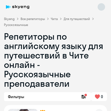
Skyeng
Все репетиторы
Чита
Для путешествий
Русскоязычные
Репетиторы по
английскому языку для
путешествий в Чите
онлайн -
Skyeng Chat
online
Русскоязычные
преподаватели
Фильтры
0