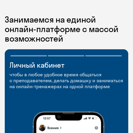
Занимаемся на единой
онлайн-платформе с массой
возможностей
Личный кабинет
Мобильное
Разговорные клубы
приложение
и Talks
чтобы в любое удобное время общаться
с преподавателем, делать домашку и заниматься
чтобы заниматься и изучать новые слова где
Групповые занятия для разговорной практики
на онлайн-тренажерах на одной платформе
и когда удобно
и индивидуальные встречи с преподавателями
со всего мира, чтобы общаться на английском
свободно