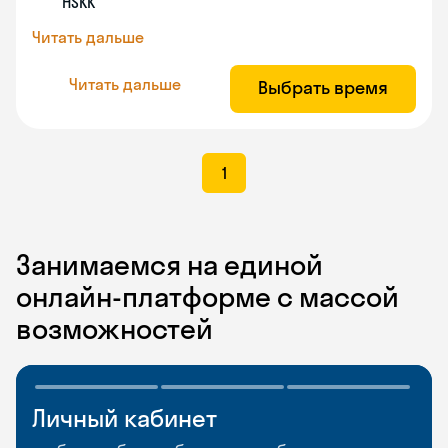
HSKK
Читать дальше
Читать дальше
Выбрать время
1
Занимаемся на единой
онлайн-платформе с массой
возможностей
Личный кабинет
Мобильное
Разговорные клубы
приложение
и Talks