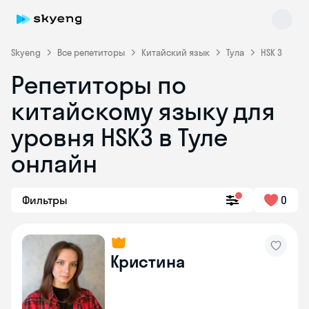
Skyeng
Все репетиторы
Китайский язык
Тула
HSK 3
Репетиторы по
китайскому языку для
уровня HSK3 в Туле
онлайн
Skyeng Chat
online
Фильтры
0
Кристина