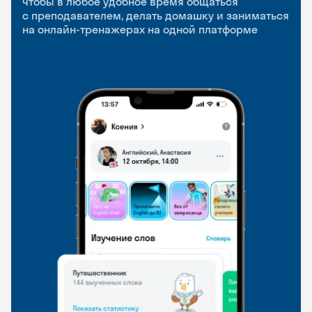
чтобы в любое удобное время общаться
с преподавателем, делать домашку и заниматься
чтобы заниматься и изучать новые слова где
Групповые занятия для разговорной практики
на онлайн-тренажерах на одной платформе
и когда удобно
и индивидуальные встречи с преподавателями
со всего мира, чтобы общаться на английском
свободно