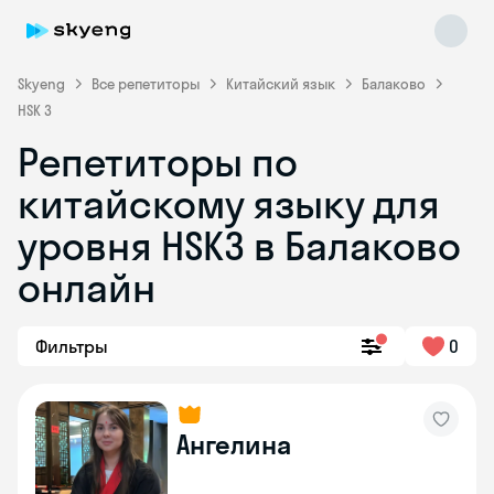
Skyeng
Все репетиторы
Китайский язык
Балаково
HSK 3
Репетиторы по
китайскому языку для
уровня HSK3 в Балаково
онлайн
Skyeng Chat
online
Фильтры
0
Ангелина