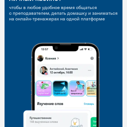
приложение
и Talks
чтобы в любое удобное время общаться
с преподавателем, делать домашку и заниматься
чтобы заниматься и изучать новые слова где
Групповые занятия для разговорной практики
на онлайн-тренажерах на одной платформе
и когда удобно
и индивидуальные встречи с преподавателями
со всего мира, чтобы общаться на английском
свободно