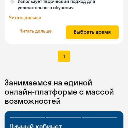
Использует творческий подход для
увлекательного обучения
Читать дальше
Читать дальше
Выбрать время
1
Занимаемся на единой
онлайн-платформе с массой
возможностей
Личный кабинет
Мобильное
Разговорные клубы