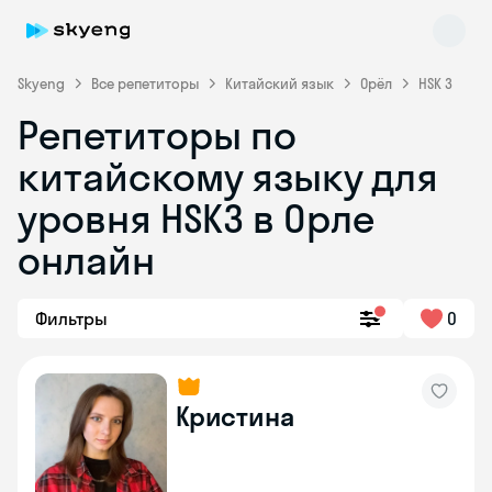
Skyeng
Все репетиторы
Китайский язык
Орёл
HSK 3
Репетиторы по
китайскому языку для
уровня HSK3 в Орле
онлайн
Skyeng Chat
online
Фильтры
0
Кристина