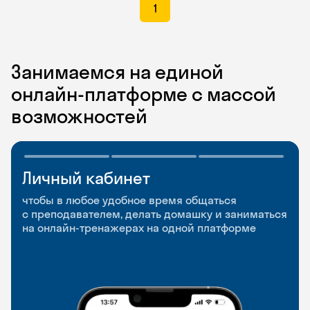
1
Занимаемся на единой
онлайн-платформе с массой
возможностей
Личный кабинет
Мобильное
Разговорные клубы
приложение
и Talks
чтобы в любое удобное время общаться
с преподавателем, делать домашку и заниматься
чтобы заниматься и изучать новые слова где
Групповые занятия для разговорной практики
на онлайн-тренажерах на одной платформе
и когда удобно
и индивидуальные встречи с преподавателями
со всего мира, чтобы общаться на английском
свободно