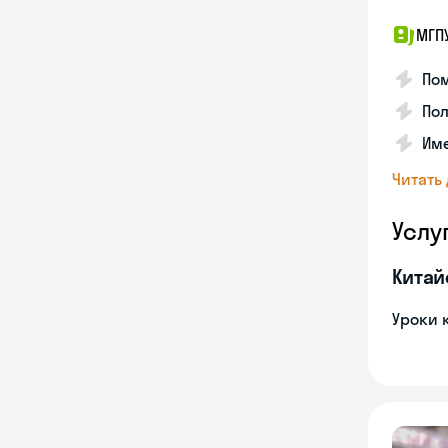
МГП
Пом
Пол
Име
Читать
Услу
Китай
Уроки 