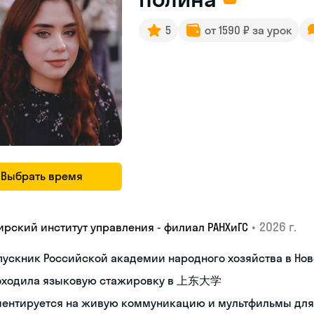
5
от 1590 ₽ за урок
Выбрать время
•
2026 г.
ирский институт управления - филиал РАНХиГС
пускник Российской академии народного хозяйства в Но
оходила языковую стажировку в 上东大学
иентируется на живую коммуникацию и мультфильмы для