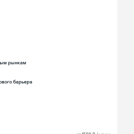
дным рынкам
ового барьера