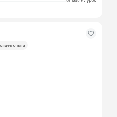
от 1590 ₽ / урок
есяцев опыта
Skyeng Chat
online