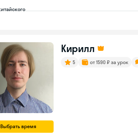
китайского
Кирилл
5
от 1590 ₽ за урок
Выбрать время