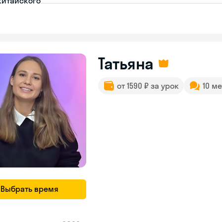
китайского
Татьяна
от 1590 ₽ за урок
10 м
Выбрать время