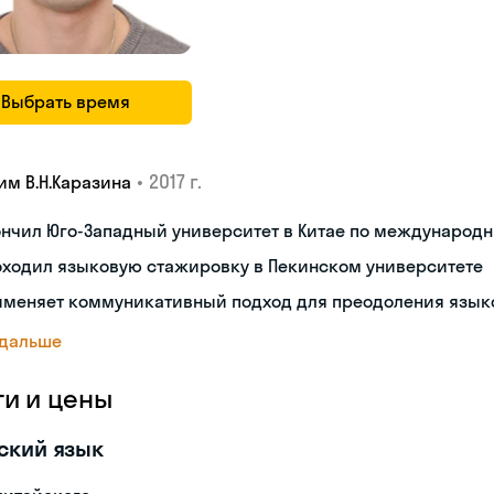
Выбрать время
•
2017 г.
им В.Н.Каразина
ончил Юго-Западный университет в Китае по междунаро
оходил языковую стажировку в Пекинском университете
именяет коммуникативный подход для преодоления язык
 дальше
ги и цены
ский язык