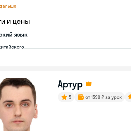
 дальше
ги и цены
ский язык
китайского
Артур
5
от 1590 ₽ за урок