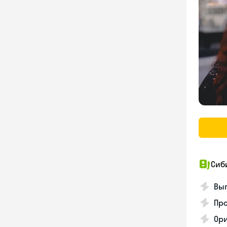
Сиб
Вы
Пр
Ор