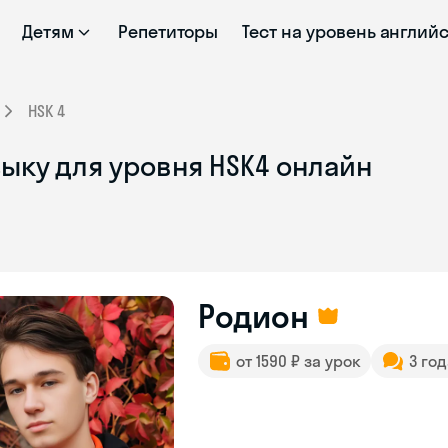
Детям
Репетиторы
Тест на уровень англий
HSK 4
ыку для уровня HSK4 онлайн
Родион
от 1590 ₽ за урок
3 го