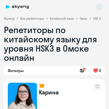
Skyeng
Все репетиторы
Китайский язык
Омск
HSK 3
Репетиторы по
китайскому языку для
уровня HSK3 в Омске
онлайн
Skyeng Chat
online
Фильтры
0
Карина