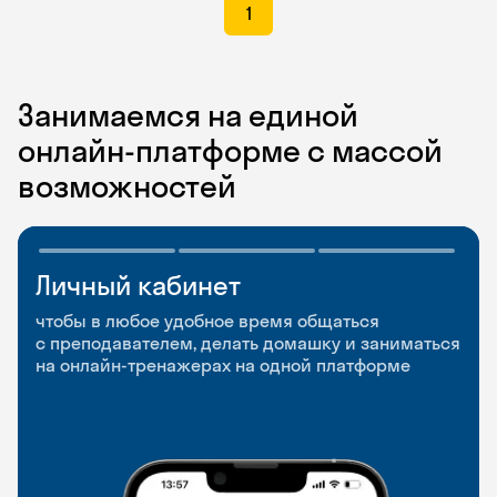
1
Занимаемся на единой
онлайн-платформе с массой
возможностей
Личный кабинет
Мобильное
Разговорные клубы
приложение
и Talks
чтобы в любое удобное время общаться
с преподавателем, делать домашку и заниматься
чтобы заниматься и изучать новые слова где
Групповые занятия для разговорной практики
на онлайн-тренажерах на одной платформе
и когда удобно
и индивидуальные встречи с преподавателями
со всего мира, чтобы общаться на английском
свободно