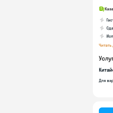
Каз
Гас
Сда
Исп
Читать
Услу
Китай
Для вз