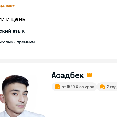
 дальше
ги и цены
ский язык
рослых - премиум
Асадбек
от 1590 ₽ за урок
2 го