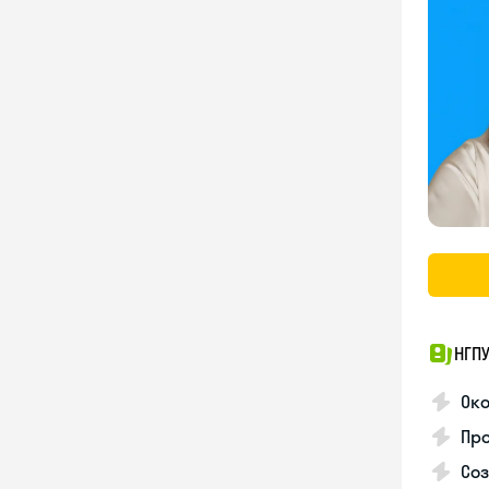
НГП
Ок
Пр
Соз