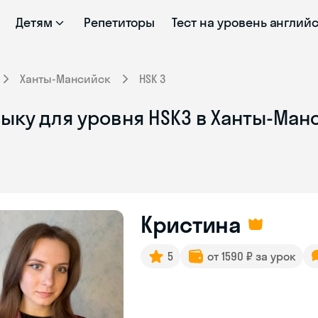
Детям
Репетиторы
Тест на уровень англий
Ханты-Мансийск
HSK 3
ыку для уровня HSK3 в Ханты-Ман
Кристина
5
от 1590 ₽ за урок