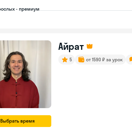
рослых - премиум
Айрат
5
от 1590 ₽ за урок
Выбрать время