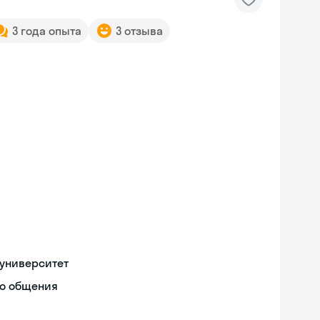
3 года опыта
3 отзыва
университет
го общения