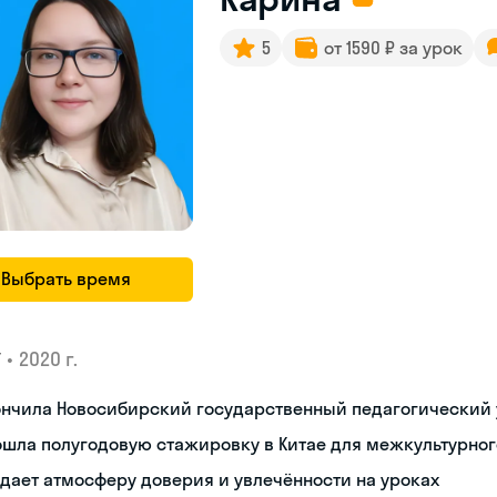
5
от 1590 ₽ за урок
Выбрать время
•
2020 г.
У
ончила Новосибирский государственный педагогический 
ошла полугодовую стажировку в Китае для межкультурно
дает атмосферу доверия и увлечённости на уроках