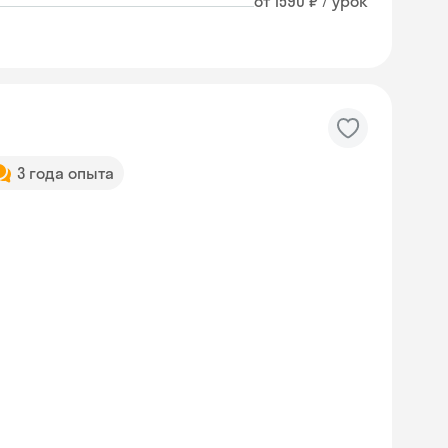
от 1590 ₽ / урок
3 года опыта
Skyeng Chat
online