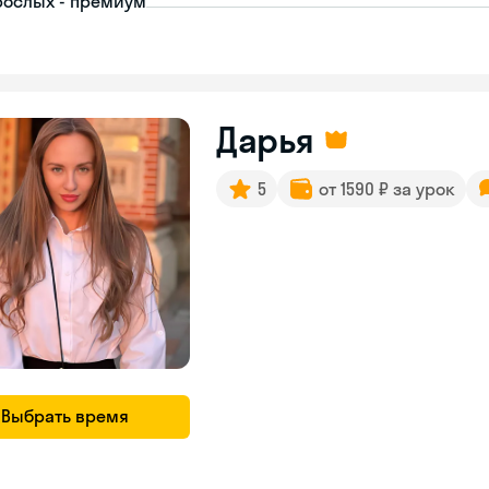
рослых - премиум
Дарья
5
от 1590 ₽ за урок
Выбрать время