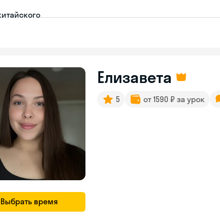
китайского
Елизавета
5
от 1590 ₽ за урок
Выбрать время