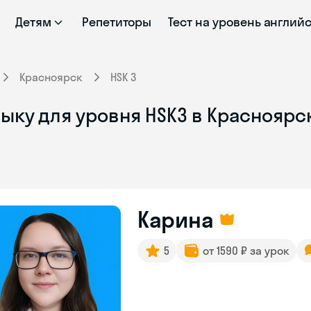
Детям
Репетиторы
Тест на уровень англий
Красноярск
HSK 3
ыку для уровня HSK3 в Красноярс
Карина
5
от 1590 ₽ за урок