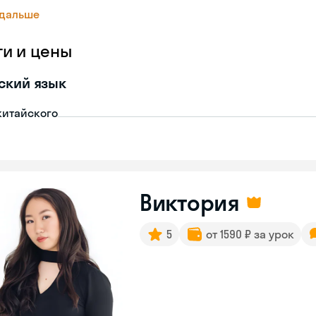
 дальше
ги и цены
ский язык
китайского
Виктория
5
от 1590 ₽ за урок