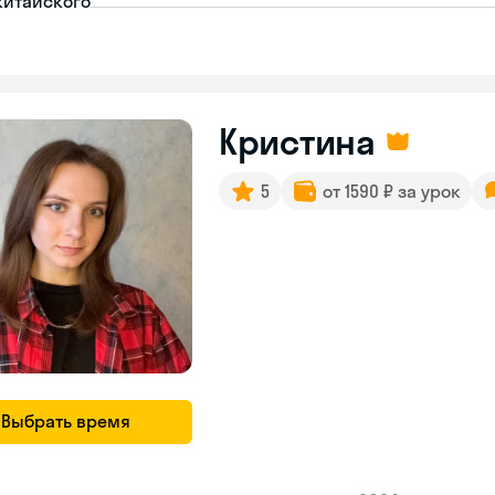
китайского
Кристина
5
от 1590 ₽ за урок
Выбрать время