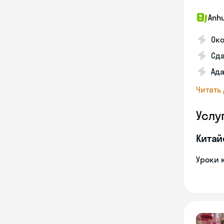
Anhu
Ок
Сда
Ада
Читать
Услу
Китай
Уроки 