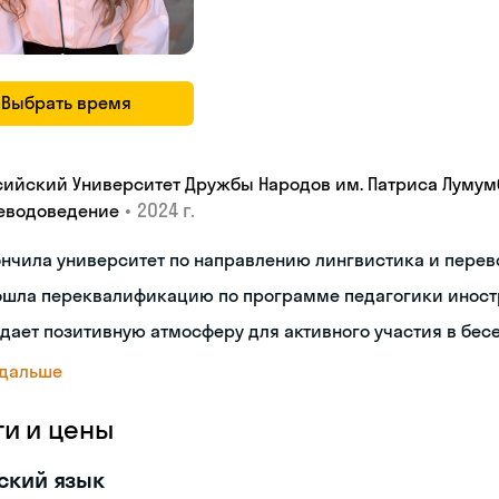
Выбрать время
сийский Университет Дружбы Народов им. Патриса Лумум
•
2024 г.
еводоведение
ончила университет по направлению лингвистика и пере
ошла переквалификацию по программе педагогики иност
дает позитивную атмосферу для активного участия в бес
 дальше
ги и цены
ский язык