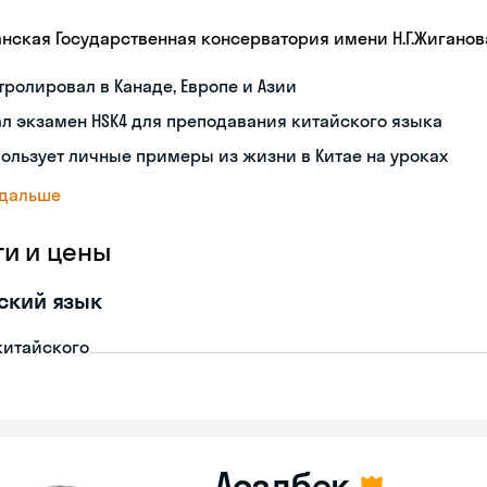
анская Государственная консерватория имени Н.Г.Жиганов
тролировал в Канаде, Европе и Азии
л экзамен HSK4 для преподавания китайского языка
ользует личные примеры из жизни в Китае на уроках
 дальше
ги и цены
ский язык
китайского
Асадбек