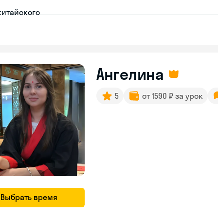
китайского
Ангелина
5
от 1590 ₽ за урок
Выбрать время