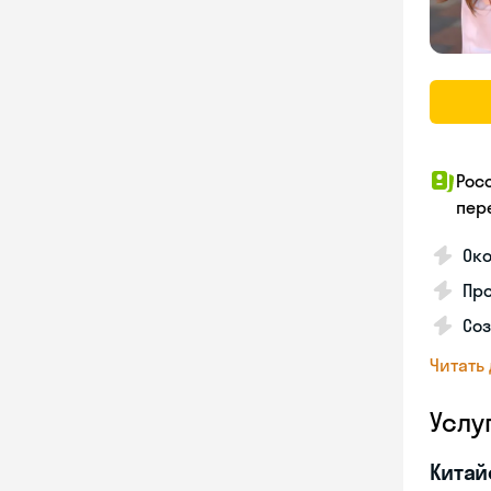
Рос
пер
Ок
Пр
Соз
Читать
Услу
Китай