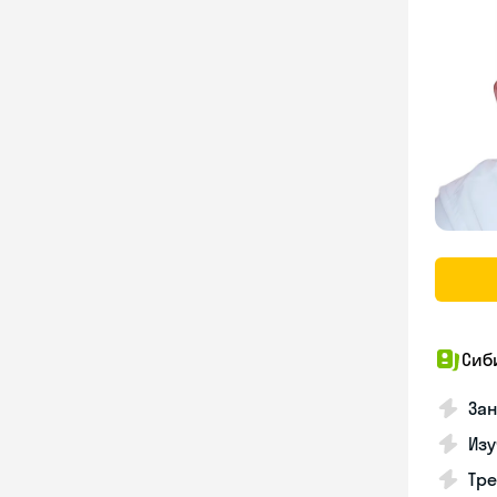
Сиб
За
Изу
Тре