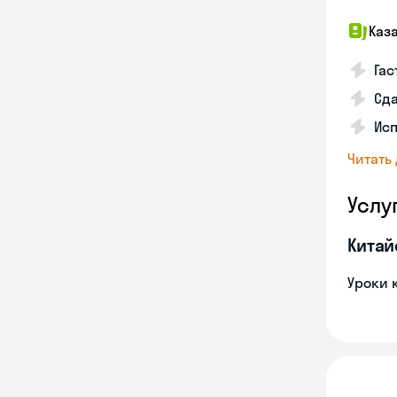
Каз
Гас
Сда
Исп
Читать
Услу
Китай
Уроки 