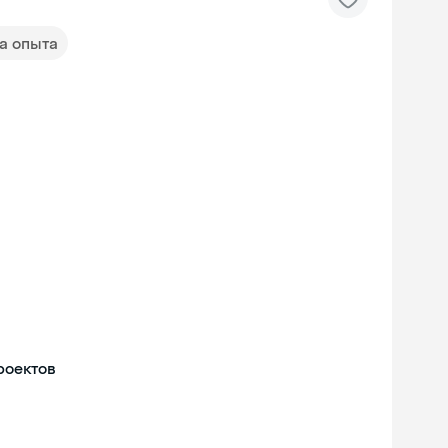
да опыта
роектов