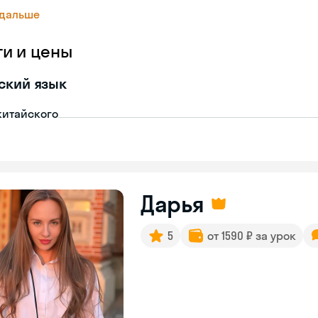
 дальше
ги и цены
ский язык
китайского
Дарья
5
от 1590 ₽ за урок