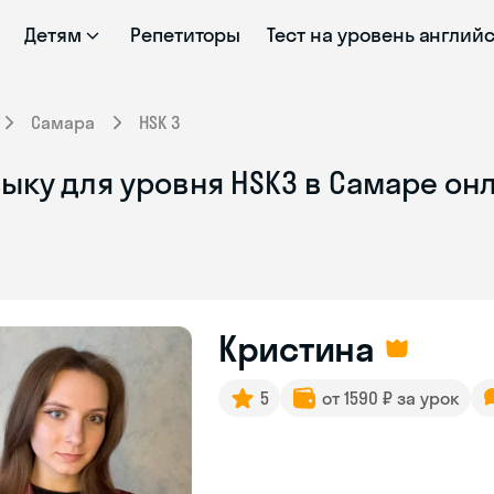
Детям
Репетиторы
Тест на уровень англий
Самара
HSK 3
ыку для уровня HSK3 в Самаре он
Кристина
5
от 1590 ₽ за урок