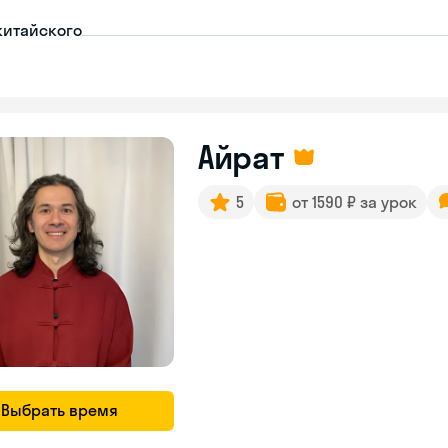
китайского
Айрат
5
от 1590 ₽ за урок
Выбрать время