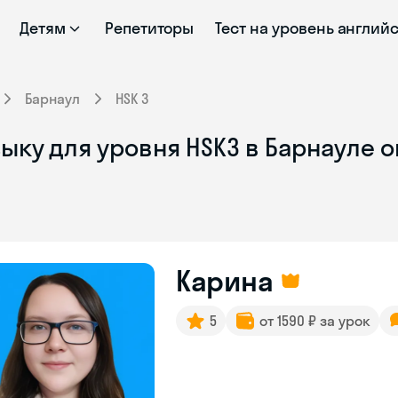
Детям
Репетиторы
Тест на уровень англий
Барнаул
HSK 3
ыку для уровня HSK3 в Барнауле 
Карина
5
от 1590 ₽ за урок