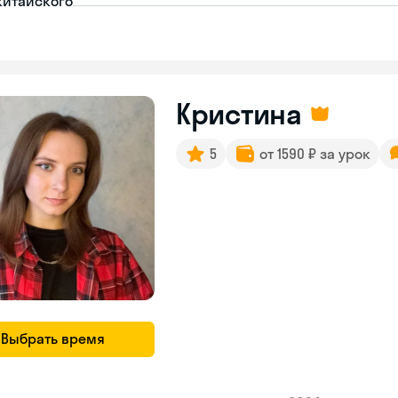
китайского
Кристина
5
от 1590 ₽ за урок
Выбрать время