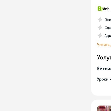
Anhu
Ок
Сда
Ада
Читать
Услу
Китай
Уроки 