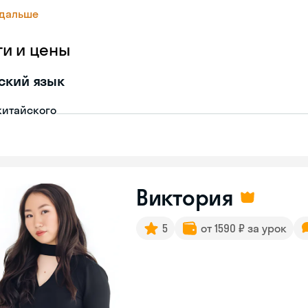
 дальше
ги и цены
ский язык
китайского
Виктория
5
от 1590 ₽ за урок