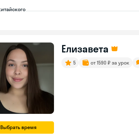
китайского
Елизавета
5
от 1590 ₽ за урок
Выбрать время