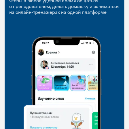
чтобы в любое удобное время общаться
с преподавателем, делать домашку и заниматься
чтобы заниматься и изучать новые слова где
Групповые занятия для разговорной практики
на онлайн-тренажерах на одной платформе
и когда удобно
и индивидуальные встречи с преподавателями
со всего мира, чтобы общаться на английском
свободно