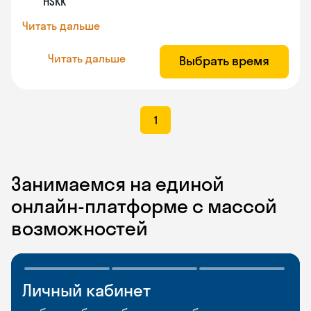
HSKK
Читать дальше
Читать дальше
Выбрать время
1
Занимаемся на единой
онлайн-платформе с массой
возможностей
Личный кабинет
Мобильное
Разговорные клубы
приложение
и Talks