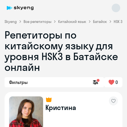
Skyeng
Все репетиторы
Китайский язык
Батайск
HSK 3
Репетиторы по
китайскому языку для
уровня HSK3 в Батайске
онлайн
Skyeng Chat
online
Фильтры
0
Кристина