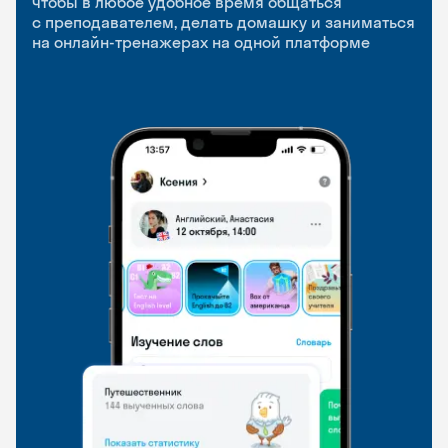
чтобы в любое удобное время общаться
с преподавателем, делать домашку и заниматься
чтобы заниматься и изучать новые слова где
Групповые занятия для разговорной практики
на онлайн-тренажерах на одной платформе
и когда удобно
и индивидуальные встречи с преподавателями
со всего мира, чтобы общаться на английском
свободно