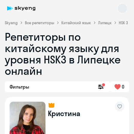
Skyeng
Все репетиторы
Китайский язык
Липецк
HSK 3
Репетиторы по
китайскому языку для
уровня HSK3 в Липецке
онлайн
Skyeng Chat
online
Фильтры
0
Кристина