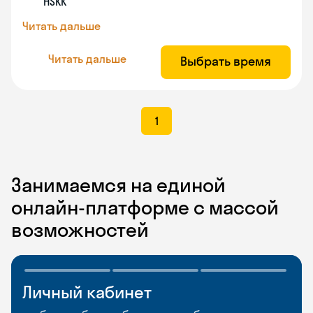
HSKK
Читать дальше
Читать дальше
Выбрать время
1
Занимаемся на единой
онлайн-платформе с массой
возможностей
Личный кабинет
Мобильное
Разговорные клубы
приложение
и Talks