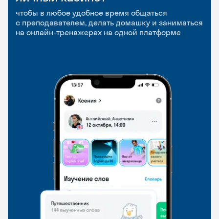
приложение
и Talks
чтобы в любое удобное время общаться
с преподавателем, делать домашку и заниматься
чтобы заниматься и изучать новые слова где
Групповые занятия для разговорной практики
на онлайн-тренажерах на одной платформе
и когда удобно
и индивидуальные встречи с преподавателями
со всего мира, чтобы общаться на английском
свободно