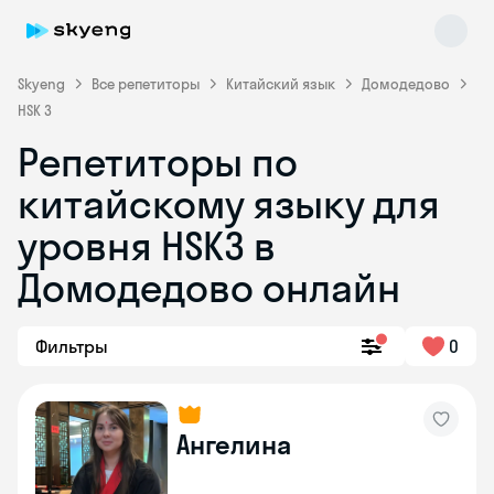
Skyeng
Все репетиторы
Китайский язык
Домодедово
HSK 3
Репетиторы по
китайскому языку для
уровня HSK3 в
Домодедово онлайн
Skyeng Chat
online
Фильтры
0
Ангелина