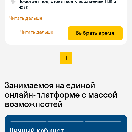
Помогает подготовиться к экзаменам HSK и
HSKK
Читать дальше
Читать дальше
Выбрать время
1
Занимаемся на единой
онлайн-платформе с массой
возможностей
Личный кабинет
Мобильное
Разговорные клубы