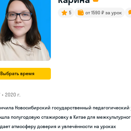
5
от 1590 ₽ за урок
Выбрать время
•
2020 г.
У
ончила Новосибирский государственный педагогический 
ошла полугодовую стажировку в Китае для межкультурно
дает атмосферу доверия и увлечённости на уроках