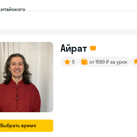
китайского
Айрат
5
от 1590 ₽ за урок
Выбрать время