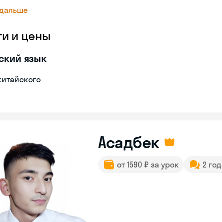
 дальше
ги и цены
ский язык
китайского
Асадбек
от 1590 ₽ за урок
2 го