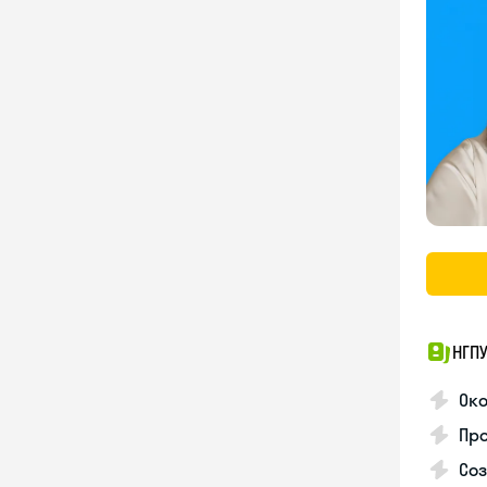
НГП
Ок
Пр
Соз