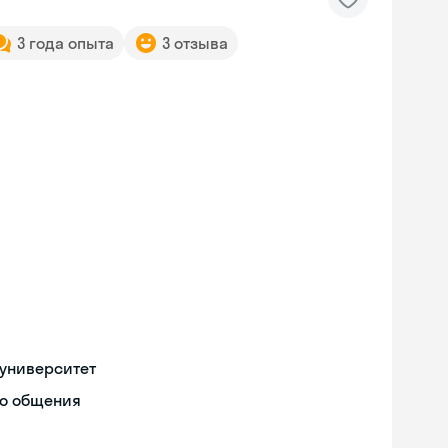
3 года опыта
3 отзыва
университет
го общения