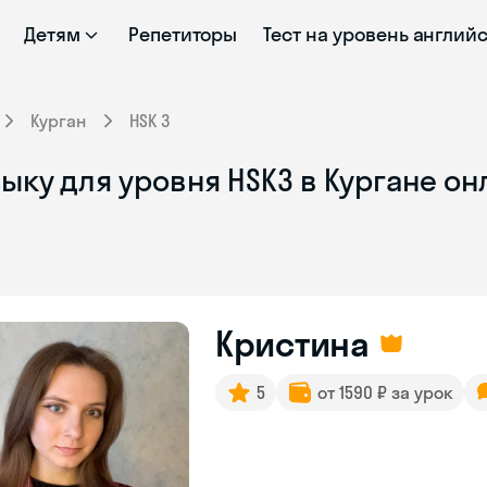
Детям
Репетиторы
Тест на уровень англий
Курган
HSK 3
ыку для уровня HSK3 в Кургане он
Кристина
5
от 1590 ₽ за урок