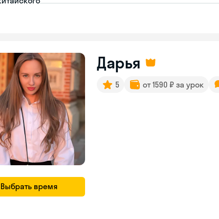
китайского
Дарья
5
от 1590 ₽ за урок
Выбрать время