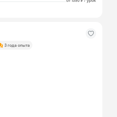
от 1590 ₽ / урок
3 года опыта
Skyeng Chat
online