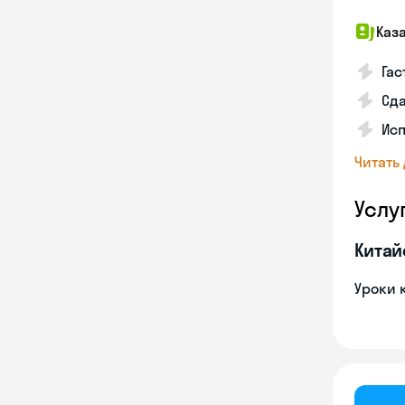
Каз
Гас
Сда
Исп
Читать
Услу
Китай
Уроки 