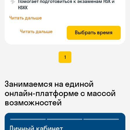
Помогает подготовиться к экзаменам HSK и
HSKK
Читать дальше
Читать дальше
Выбрать время
1
Занимаемся на единой
онлайн-платформе с массой
возможностей
Личный кабинет
Мобильное
Разговорные клубы