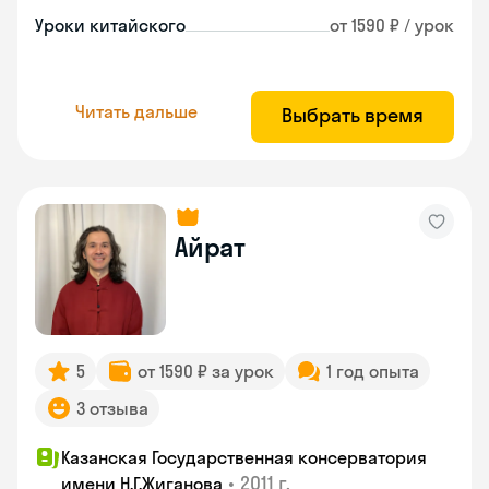
Уроки китайского
от 1590 ₽ / урок
Читать дальше
Выбрать время
Айрат
5
от 1590 ₽ за урок
1 год опыта
3 отзыва
Казанская Государственная консерватория
•
2011 г.
имени Н.Г.Жиганова