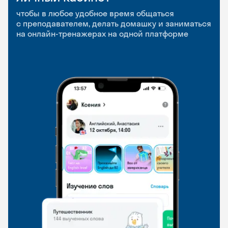
приложение
и Talks
чтобы в любое удобное время общаться
с преподавателем, делать домашку и заниматься
чтобы заниматься и изучать новые слова где
Групповые занятия для разговорной практики
на онлайн-тренажерах на одной платформе
и когда удобно
и индивидуальные встречи с преподавателями
со всего мира, чтобы общаться на английском
свободно