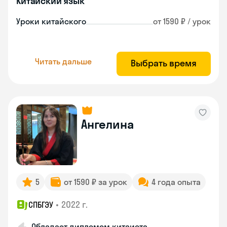
Китайский язык
Уроки китайского
от 1590 ₽ / урок
Читать дальше
Выбрать время
Ангелина
5
от 1590 ₽ за урок
4 года опыта
•
2022 г.
СПБГЭУ
Обладает дипломом китаиста