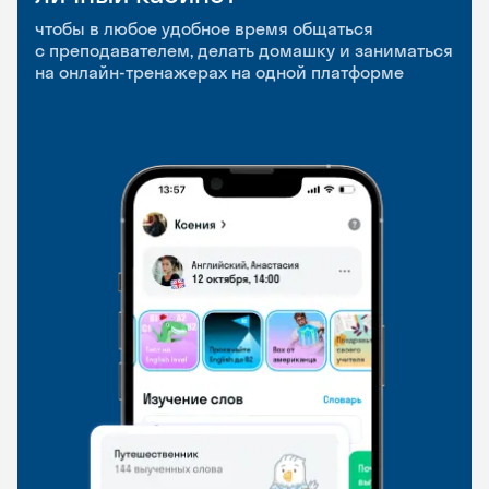
приложение
и Talks
чтобы в любое удобное время общаться
с преподавателем, делать домашку и заниматься
чтобы заниматься и изучать новые слова где
Групповые занятия для разговорной практики
на онлайн-тренажерах на одной платформе
и когда удобно
и индивидуальные встречи с преподавателями
со всего мира, чтобы общаться на английском
свободно