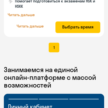
Помогает подготовиться к экзаменам HSK и
HSKK
Читать дальше
Читать дальше
Выбрать время
1
Занимаемся на единой
онлайн-платформе с массой
возможностей
Личный кабинет
Мобильное
Разговорные клубы