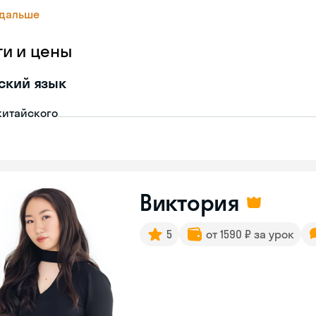
 дальше
ги и цены
ский язык
китайского
Виктория
5
от 1590 ₽ за урок