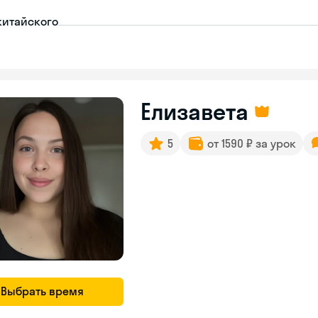
китайского
Елизавета
5
от 1590 ₽ за урок
Выбрать время