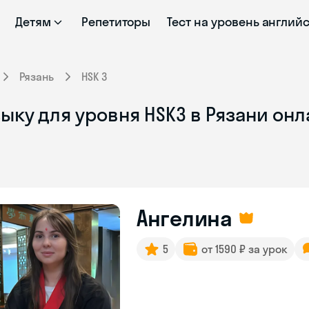
Детям
Репетиторы
Тест на уровень англий
Рязань
HSK 3
ыку для уровня HSK3 в Рязани он
Ангелина
5
от 1590 ₽ за урок