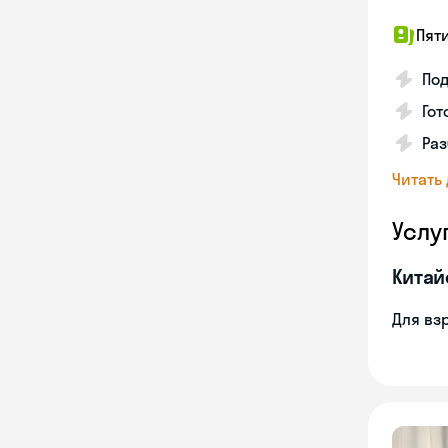
Пят
Под
Гот
Раз
Читать
Услу
Китай
Для вз