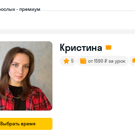
рослых - премиум
Кристина
5
от 1590 ₽ за урок
Выбрать время