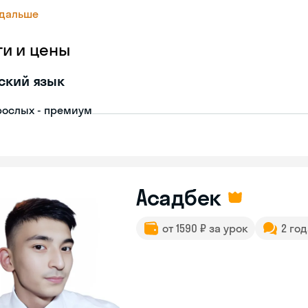
 дальше
ги и цены
ский язык
рослых - премиум
Асадбек
от 1590 ₽ за урок
2 го