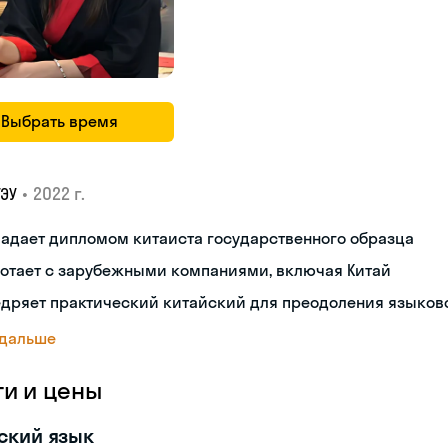
Выбрать время
•
2022 г.
ГЭУ
адает дипломом китаиста государственного образца
ботает с зарубежными компаниями, включая Китай
дряет практический китайский для преодоления языков
 дальше
ги и цены
ский язык