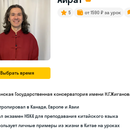
5
от 1590 ₽ за урок
Выбрать время
анская Государственная консерватория имени Н.Г.Жиганов
тролировал в Канаде, Европе и Азии
л экзамен HSK4 для преподавания китайского языка
ользует личные примеры из жизни в Китае на уроках