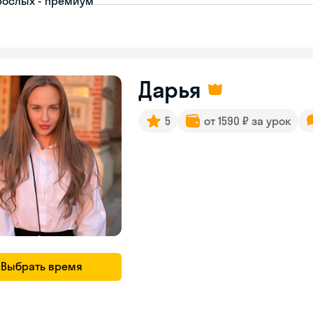
рослых - премиум
Дарья
5
от 1590 ₽ за урок
Выбрать время