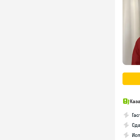
Каз
Гас
Сда
Исп