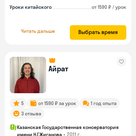
Уроки китайского
от 1590 ₽ / урок
Читать дальше
Выбрать время
Айрат
5
от 1590 ₽ за урок
1 год опыта
3 отзыва
Казанская Государственная консерватория
•
2011 г.
имени Н.Г.Жиганова