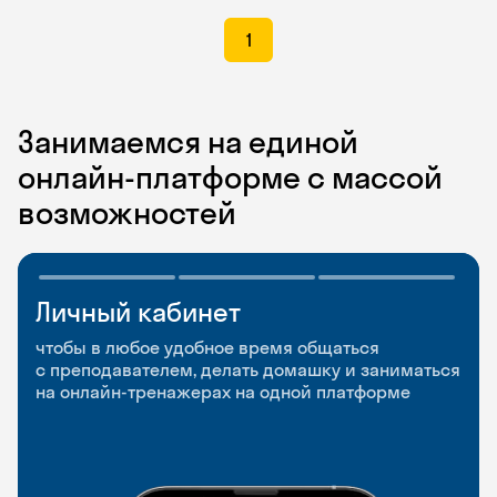
1
Занимаемся на единой
онлайн-платформе с массой
возможностей
Личный кабинет
Мобильное
Разговорные клубы
приложение
и Talks
чтобы в любое удобное время общаться
с преподавателем, делать домашку и заниматься
чтобы заниматься и изучать новые слова где
Групповые занятия для разговорной практики
на онлайн-тренажерах на одной платформе
и когда удобно
и индивидуальные встречи с преподавателями
со всего мира, чтобы общаться на английском
свободно