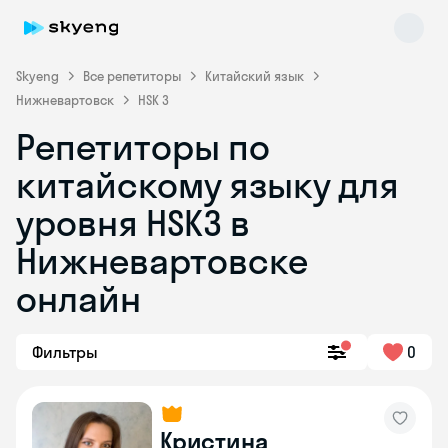
Skyeng
Все репетиторы
Китайский язык
Нижневартовск
HSK 3
Репетиторы по
китайскому языку для
уровня HSK3 в
Нижневартовске
Skyeng Chat
online
онлайн
Фильтры
0
Кристина