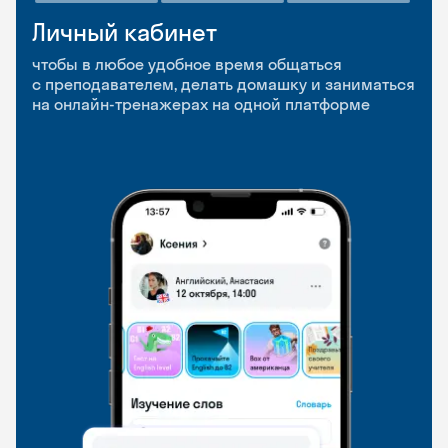
Личный кабинет
Мобильное
Разговорные клубы
приложение
и Talks
чтобы в любое удобное время общаться
с преподавателем, делать домашку и заниматься
чтобы заниматься и изучать новые слова где
Групповые занятия для разговорной практики
на онлайн-тренажерах на одной платформе
и когда удобно
и индивидуальные встречи с преподавателями
со всего мира, чтобы общаться на английском
свободно